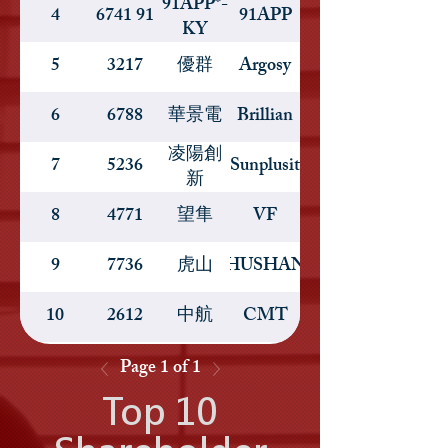
91APP*-
4
6741 91
91APP
KY
5
3217
優群
Argosy
6
6788
華景電
Brillian
凌陽創
7
5236
Sunplusit
新
8
4771
望隼
VF
9
7736
虎山
HUSHAN
10
2612
中航
CMT
Page 1 of 1
Top 10