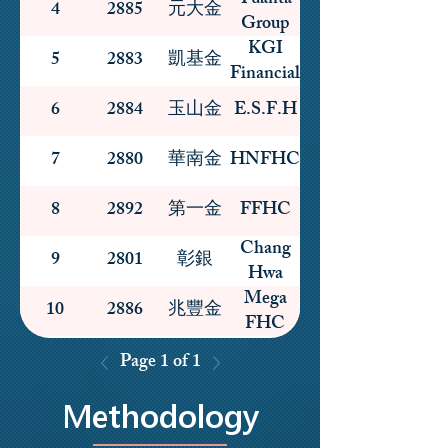
Yuanta
4
2885
元大金
Group
KGI
5
2883
凱基金
Financial
6
2884
玉山金
E.S.F.H
7
2880
華南金
HNFHC
8
2892
第一金
FFHC
Chang
9
2801
彰銀
Hwa
Mega
Bank
10
2886
兆豐金
FHC
Page 1 of 1
Methodology