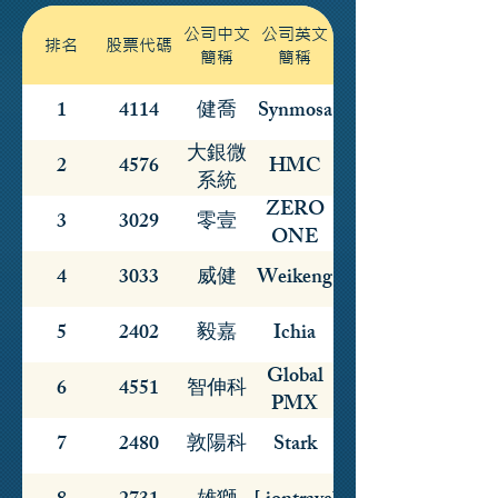
公司中文
公司英文
排名
股票代碼
簡稱
簡稱
1
4114
健喬
Synmosa
大銀微
2
4576
HMC
系統
ZERO
3
3029
零壹
ONE
4
3033
威健
Weikeng
5
2402
毅嘉
Ichia
Global
6
4551
智伸科
PMX
7
2480
敦陽科
Stark