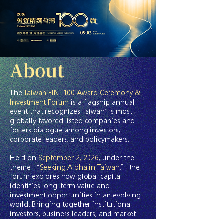
About
The
Taiwan FINI 100 Award Ceremony &
Investment Forum
is a flagship annual
event that recognizes Taiwan’s most
globally favored listed companies and
fosters dialogue among investors,
corporate leaders, and policymakers.
Held on
September 2, 2026
, under the
theme “
Seeking Alpha in Taiwan
,” the
forum explores how global capital
identifies long-term value and
investment opportunities in an evolving
world. Bringing together institutional
investors, business leaders, and market