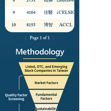
8
2731
雄獅
Liontravel
9
4104
佳醫
EXCELSIOR
10
8155
博智
ACCL
Page 1 of 1
Methodology