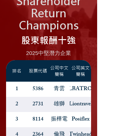
Shareholder
Return
Champions
股東報酬十強
2025中堅潛力企業
公司中文
公司英文
排名
股票代碼
簡稱
簡稱
1
5386
青雲
ALBATRON
2
2731
雄獅
Liontravel
3
8114
振樺電
Posiflex
4
2364
倫飛
Twinhead