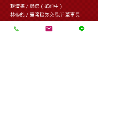
​賴清德 / 總統（邀約中）
林修銘／臺灣證券交易所 董事長
李淑暖 / 證券櫃檯買賣中心 副總經理
林丙輝／臺灣集中保管結算所 董事長
14:00-14:50
高峰論壇 I：
"Why We Stay: How Global
Corporations Are Deepening
Their Roots in Taiwan“
​【與談講者】
Dr. Surésh Rajaraman​
/ Executive Vice
President and Chief Technology Officer