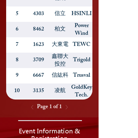
5
4303
信立
HSINLI
Power
6
8462
柏文
Wind
7
1623
大東電
TEWC
鑫聯大
8
3709
Trigold
投控
9
6667
信紘科
Trusval
GoldKey
10
3135
凌航
Tech.
Page 1 of 1
Event Information &