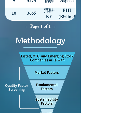
9
5274
信驊
Aspeed
貿聯-
BHI
10
3665
KY
(Bizlink)
Page 1 of 1
Methodology