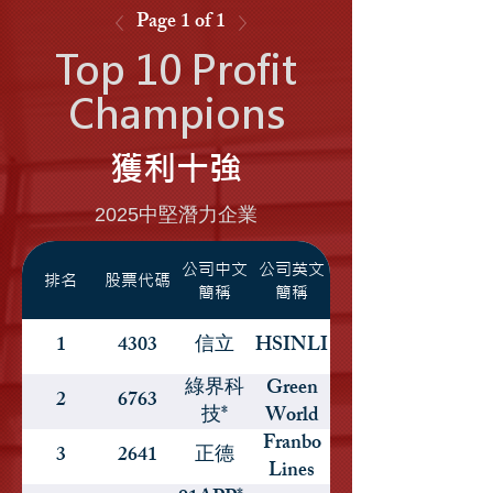
Page 1 of 1
Top 10 Profit
Champions
獲利十強
2025中堅潛力企業
公司中文
公司英文
排名
股票代碼
簡稱
簡稱
1
4303
信立
HSINLI
綠界科
Green
2
6763
技*
World
Franbo
3
2641
正德
Lines