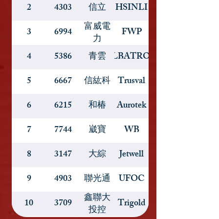
2
4303
信立
HSINLI
富威電
3
6994
FWP
力
4
5386
青雲
ALBATRON
5
6667
信紘科
Trusval
6
6215
和椿
Aurotek
7
7744
崴寶
WB
8
3147
大綜
Jetwell
9
4903
聯光通
UFOC
鑫聯大
10
3709
Trigold
投控