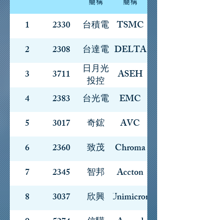
簡稱
簡稱
1
2330
台積電
TSMC
2
2308
台達電
DELTA
日月光
3
3711
ASEH
投控
4
2383
台光電
EMC
5
3017
奇鋐
AVC
6
2360
致茂
Chroma
7
2345
智邦
Accton
8
3037
欣興
Unimicron