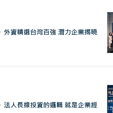
強》外資精選台灣百強 潛力企業揭曉
強》法人長線投資的邏輯 就是企業經