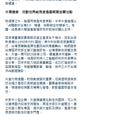
際標準。
外資建言：流動性與能見度是國際資金關注點
除頒獎之外，論壇同樣是年度焦點。今年外資論壇以
「AI驅動的台灣3.0：機遇、挑戰與全球競爭力」為
題，由長庚大學資產管理研究所教授邱顯比主持。
貝萊德臺灣股票策略投資主管李友千指出，目前台股
熱度堪比1990年代PC興起，美中科技戰促使產業回
流，台灣憑藉製造彈性重回AI供應鏈舞台。瑞銀證券
台灣區研究部主管艾藍迪認為，台灣優勢在完整生態
系，外資一周可訪20多家公司，尋覓具未來趨勢、市
占提升的企業。鴻海研究院人工智慧研究所所長栗永
徽分享，四年來致力協助集團轉型，成功打造自研大
型語言模型，為智慧電動車、製造、城市三大平台提
供AI基礎建設。
外資代表提醒，財務數據固然重要，但高透明度與良
好治理才是吸引長期資金關鍵。董事會參與策略決
策、穩健接班規劃及專業化管理，都影響國際資本信
任。
針對中小型企業，外資建議應主動走向國際，可以先
從獲得國內投信支持開始，再逐步吸引外資關注。建
立投資人關係專區、提供英文資訊及網站，是提升能
見度與流動性的基本門檻。