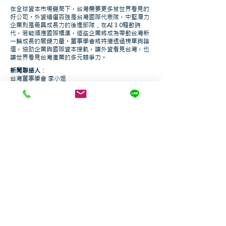
在全球資本市場變局下，台灣需要更多被世界看見的
好公司。外資精選百強是台灣國際代表隊，中堅潛力
企業則是最具成長力的後進部隊；在AI 3.0驅動時
代，若能順應國際標準，這些企業將成為帶動台灣新
一輪成長的關鍵力量。董事學會將持續透過榜單與論
壇，協助企業與國際資本接軌，讓外資看見台灣，也
讓世界看見台灣產業的多元競爭力。
新聞聯絡人：
台灣董事學會 李小姐
02-27580889
#200 |
0970-395-328
lina.li@twiod.org
關於〈台灣董事學會〉：
2012年由台灣企業家與知名學者共同支持創立。學會
定位為企業董事會之智庫與參謀，以全方位完善董事
會運作為目標，關注董事會內外部議題及長短期目
標，包含全球視野、家族治理、公司治理及社會責任
等。透過結合國內外產官學各方力量，進而協助會員
達到家族長青、企業永續發展之目標，協助台灣企業
創造下一個黃金世代。
更多介紹詳見官網：
https://twiod.org/
。