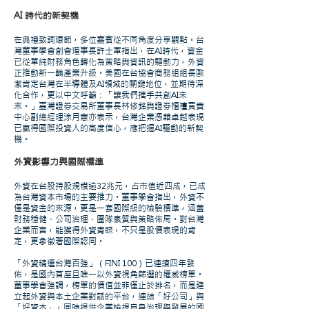
AI 時代的新契機
在典禮致詞環節，多位嘉賓從不同角度分享觀點。台
灣董事學會創會理事長許士軍指出，在AI時代，資金
已從單純財務角色轉化為策略與資訊的驅動力，外資
正推動新一輪產業升級。美國在台協會商務組組長歐
潔肯定台灣在半導體及AI領域的關鍵地位，並期待深
化合作，更以中文呼籲：「讓我們攜手共創AI未
來。」臺灣證券交易所董事長林修銘與證券櫃檯買賣
中心副總經理涂月憲亦表示，台灣企業憑藉卓越表現
已贏得國際投資人的高度信心，應把握AI驅動的新契
機。
外資影響力與國際標準
外資在台股持股規模逾32兆元，占市值近四成，已成
為台灣資本市場的主要推力。董事學會指出，外資不
僅是資金的來源，更是一套國際級的檢驗標準，涵蓋
財務穩健、公司治理、團隊素質與策略佈局。對台灣
企業而言，能獲得外資青睞，不只是股價表現的肯
定，更象徵著國際認同。
「外資精選台灣百強」（FINI 100）已連續四年發
佈，是國內首座且唯一以外資視角篩選的權威榜單。
董事學會強調，榜單的價值並非僅止於排名，而是建
立起外資與本土企業對話的平台，連結「好公司」與
「好資本」，同時提供企業檢視自身治理與發展的國