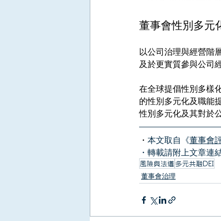
董事會性別多元
以公司治理與經營階
及於更實質參與公司
在全球提倡性別多樣
的性別多元化及職能
性別多元化及其對於
・
本文取自《
董事會
・轉載請附上文章連
風險與法遵
多元共融DEI
董事會治理