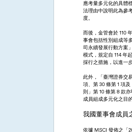
應考量多元化的具體
法理由中說明此為參
度。
而後，金管會於 11
事會包括性別組成等多
司永續發展行動方案」，
模式，規定自 114
採行之措施，以進一
此外，「臺灣證券交易所股
項、第 30 條第 
則」第 10 條第 
成員組成多元化之目
我國董事會成員
依據 MSCI 發佈之「