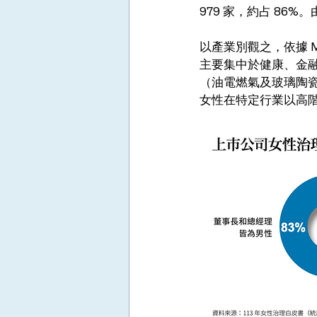
979 家，約占 8
以產業別觀之，依據 M
主要集中於健康、金融及
（油電燃氣及玻璃陶
女性在特定行業以高