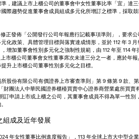
標準，建議上市上櫃公司的董事會中女性董事比率「宜」達三
考國際趨勢促進董事會成員組成多元化所增訂之標準，採取鼓
0 年修正發佈「公開發行公司年報應行記載事項準則」，要求
元化政策、具體管理目標與落實達成情形，並於 112 年 3 
增加董事會性別多元化之強制性規範，由 112 年至 114 
 年起上市櫃公司董事會女性董事席次未達三分之一者，應於年
步提升上市櫃公司董事性別多元化之目標。
份有限公司有價證券上市審查準則」第 9 條第 9 款、第 28 
1 項及「財團法人中華民國證券櫃檯買賣中心證券商營業處所買
8 款亦明訂申請上市或上櫃之公司，其董事會成員不得為單一性
的。
之組成及近年發展
2024 年女性董事比例進度報告」，113 年全球上市大中型企業（