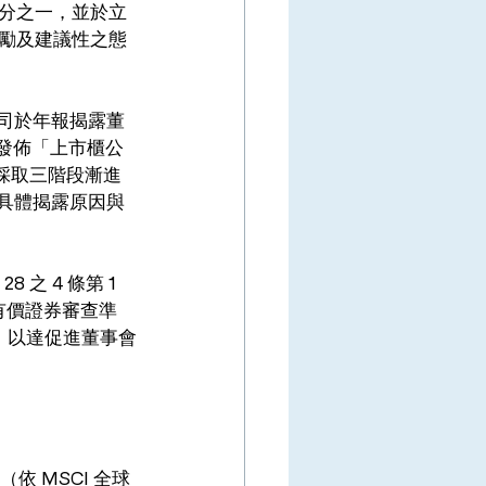
分之一，並於立
勵及建議性之態
公司於年報揭露董
月發佈「上市櫃公
年採取三階段漸進
報具體揭露原因與
之 4 條第 1 
賣有價證券審查準
別，以達促進董事會
依 MSCI 全球