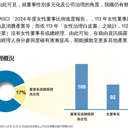
6%。由此可見，就董事性別多元化及公司治理的角度，我國仍有
SCI「2024 年度女性董事比例進度報告」，113 年女性董
消費產業等；而依 113 年「女性治理白皮書」之統計，112 
瓷業）沒有女性董事長或總經理。由此可知，在藉由資訊揭露
階經理人身分參與度確有逐漸提高，期能擴散至更多其他產業