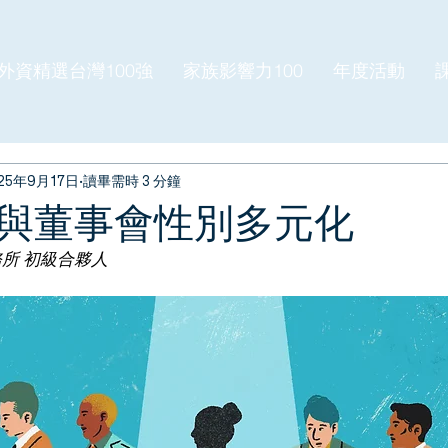
外資精選台灣100強
家族影響力100
年度活動
25年9月17日
讀畢需時 3 分鐘
與董事會性別多元化
務所 初級合夥人