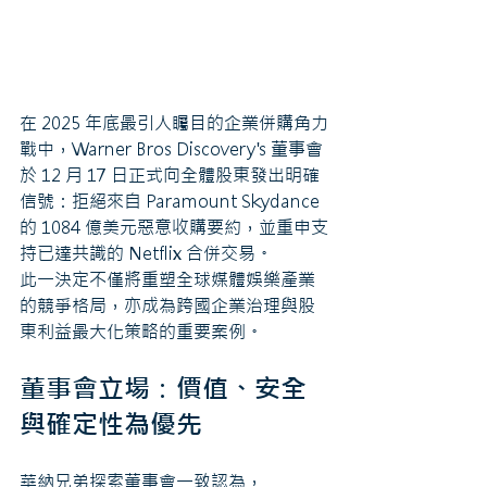
在 2025 年底最引人矚目的企業併購角力
戰中，Warner Bros Discovery's 董事會
於 12 月 17 日正式向全體股東發出明確
信號：拒絕來自 Paramount Skydance 
的 1084 億美元惡意收購要約，並重申支
持已達共識的 Netflix 合併交易。
此一決定不僅將重塑全球媒體娛樂產業
的競爭格局，亦成為跨國企業治理與股
東利益最大化策略的重要案例。
董事會立場：價值、安全
與確定性為優先
華納兄弟探索董事會一致認為，