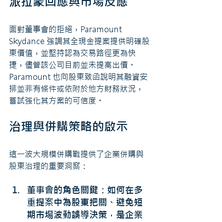
派拉蒙回應與市場反應
面對董事會的拒絕，Paramount 
Skydance 強調其全現金提案提供明確股
東價值，並堅持認為交易路徑更為快
捷，儘管該公司目前並未提高出價。
Paramount 也向股東致函說明其融資安
排並非有條件或依附於他方財務狀況，
嘗試強化其方案的可信度。
治理與併購策略的啟示
這一波大規模併購戰提供了企業併購與
股東治理的重要洞察：
董事會的角色關鍵：如何在多
重提案中為股東把關、避免短
期市場波動誤導決策，是企業