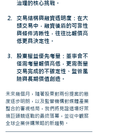
治理的核心挑戰。
交易結構與融資透明度：在大
額交易中，融資後盾的可靠性
與條件清晰性，往往比報價高
低更具決定性。
股東權益優先考量：董事會不
僅需考量報價高低，更需衡量
交易完成的不確定性、監管風
險與長期價值創造。
未來幾個月，隨著股東對兩份提案的態
度逐步明朗，以及監管機構對媒體產業
整合的審視格局，我們將見證這場好萊
塢巨頭競逐戰的最終落幕，並從中觀察
全球企業併購策略的新趨勢。