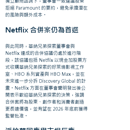
獨立顧問諮詢下，董事會一致建議股東
拒絕 Paramount 的要約，避免承擔潛在
的風險與額外成本。
Netflix 合併案仍為首選
與此同時，華納兄弟探索董事會與 
Netflix 達成的合併協議仍處於進行階
段，該協議包括 Netflix 以現金加股票方
式收購華納兄弟探索的好萊塢影視工作
室、HBO 系列資產與 HBO Max，並在
未來進一步分拆 Discovery Global 的計
畫。Netflix 方面在董事會聲明發出後公
開表示歡迎華納兄弟探索的決策，強調
合併案將為股東、創作者和消費者創造
更長遠價值，並有望在 2026 年底前獲得
監管批准。