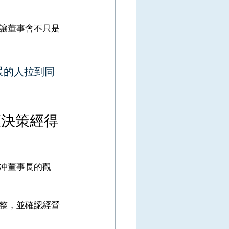
讓董事會不只是
景的人拉到同
。
讓決策經得
冲董事長的觀
整，並確認經營