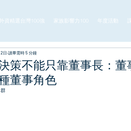
外資精選台灣100強
家族影響力100
年度活動
月2日
讀畢需時 5 分鐘
決策不能只靠董事長：董
種董事角色
輯群