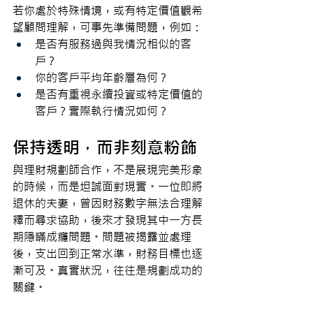
若你處於特殊情境，或有特定價值觀希
望顧問理解，可事先準備問題，例如：
是否有服務過與我情況相似的客
戶？
你的客戶平均年齡層為何？
是否有重視永續投資或特定價值的
客戶？實際執行情況如何？
保持透明，而非刻意粉飾
與理財規劃師合作，不是展現完美形象
的時候，而是坦誠面對現實。一位即將
退休的夫妻，曾因財務數字無法合理解
釋而尋求協助，後來才發現其中一方長
期隱瞞成癮問題。問題被揭露並處理
後，支出回到正常水準，財務目標也逐
漸可及。真實狀況，往往是規劃成功的
關鍵。