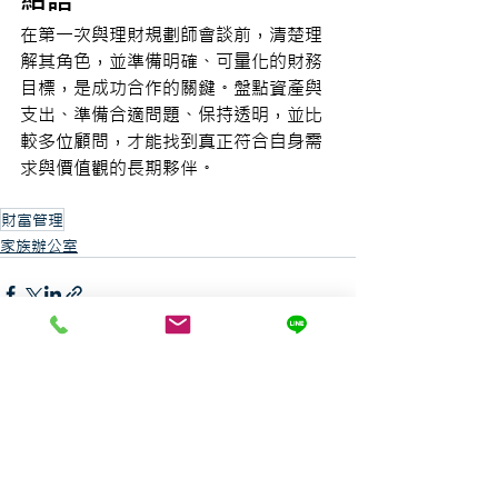
在第一次與理財規劃師會談前，清楚理
解其角色，並準備明確、可量化的財務
目標，是成功合作的關鍵。盤點資產與
支出、準備合適問題、保持透明，並比
較多位顧問，才能找到真正符合自身需
求與價值觀的長期夥伴。
財富管理
家族辦公室
最新文章
查看全部