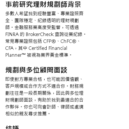
事前研究理財規劃師背景
多數人希望找到經驗豐富、專業證照齊
全、團隊穩定、紀錄透明的理財規劃
師。金融服務業高度受監管，可透過 
FINRA 的 BrokerCheck 查詢從業紀錄。
常見專業證照包括 CFP®、ChFC®、
CFA，其中 Certified Financial 
Planner™ 被視為業界黃金標準。
規劃與多位顧問面談
即使對方專業合格，也可能因價值觀、
客戶規模或合作方式不適合你。財務規
劃往往是一段長期關係，因此與多位理
財規劃師面談，有助於找到最適合的合
作夥伴。你也可向會計師、律師或處境
相似的親友尋求推薦。
結語