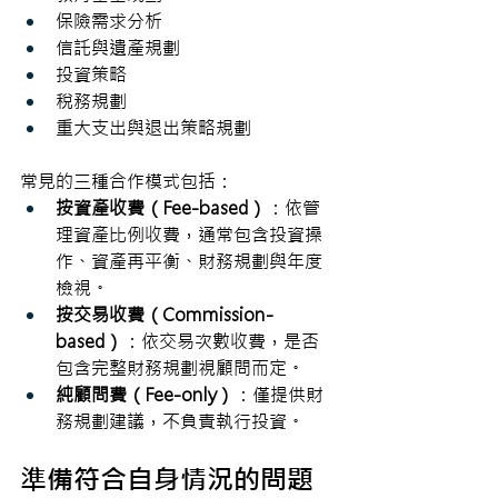
保險需求分析
信託與遺產規劃
投資策略
稅務規劃
重大支出與退出策略規劃
常見的三種合作模式包括：
按資產收費（Fee-based）
：依管
理資產比例收費，通常包含投資操
作、資產再平衡、財務規劃與年度
檢視。
按交易收費（Commission-
based）
：依交易次數收費，是否
包含完整財務規劃視顧問而定。
純顧問費（Fee-only）
：僅提供財
務規劃建議，不負責執行投資。
準備符合自身情況的問題