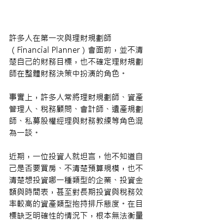
許多人在第一次與理財規劃師
（Financial Planner）會面前，並不清
楚自己的財務目標，也不確定理財規劃
師在整體財務決策中扮演的角色。
事實上，許多人常將理財規劃師、資產
管理人、稅務顧問、會計師、遺產規劃
師、私募股權經理與財務教練等角色混
為一談。
近期，一位投資人就坦言，他不知道自
己是否要買房、不清楚預算規模，也不
清楚想投資哪一種類型的企業、投資金
額與時間表，甚至對長期投資與稅務效
率較高的資產類型抱持排斥態度。在目
標缺乏明確性的情況下，根本無法衡量