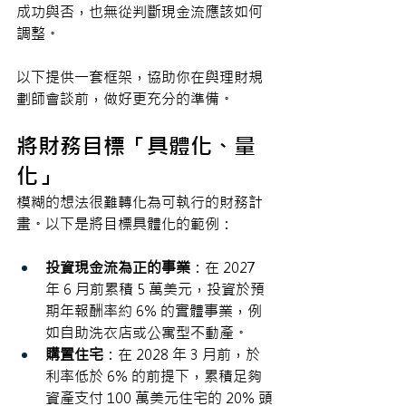
成功與否，也無從判斷現金流應該如何
調整。
以下提供一套框架，協助你在與理財規
劃師會談前，做好更充分的準備。
將財務目標「具體化、量
化」
模糊的想法很難轉化為可執行的財務計
畫。以下是將目標具體化的範例：
投資現金流為正的事業
：在 2027 
年 6 月前累積 5 萬美元，投資於預
期年報酬率約 6% 的實體事業，例
如自助洗衣店或公寓型不動產。
購置住宅
：在 2028 年 3 月前，於
利率低於 6% 的前提下，累積足夠
資產支付 100 萬美元住宅的 20% 頭