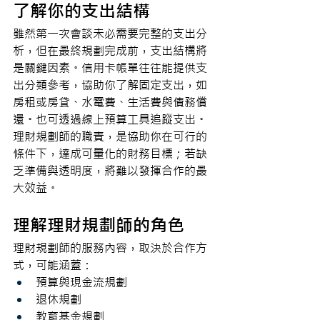
了解你的支出結構
雖然第一次會談未必需要完整的支出分
析，但在最終規劃完成前，支出結構將
是關鍵因素。信用卡帳單往往能提供支
出分類參考，協助你了解固定支出，如
房租或房貸、水電費、生活費與債務償
還。也可透過線上預算工具追蹤支出。
理財規劃師的職責，是協助你在可行的
條件下，達成可量化的財務目標；若缺
乏準備與透明度，將難以發揮合作的最
大效益。
理解理財規劃師的角色
理財規劃師的服務內容，取決於合作方
式，可能涵蓋：
預算與現金流規劃
退休規劃
教育基金規劃