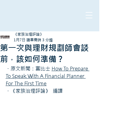
《家族治理評論》
1月7日
讀畢需時 3 分鐘
第一次與理財規劃師會談
前，該如何準備？
・原文新聞：富比士 
How To Prepare 
To Speak With A Financial Planner 
For The First Time
・
《家族治理評論》
  編譯