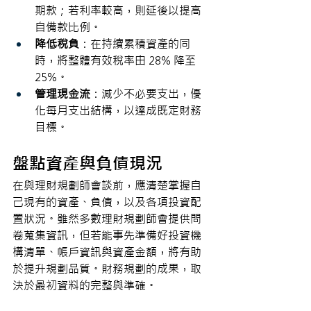
期款；若利率較高，則延後以提高
自備款比例。
降低稅負
：在持續累積資產的同
時，將整體有效稅率由 28% 降至 
25%。
管理現金流
：減少不必要支出，優
化每月支出結構，以達成既定財務
目標。
盤點資產與負債現況
在與理財規劃師會談前，應清楚掌握自
己現有的資產、負債，以及各項投資配
置狀況。雖然多數理財規劃師會提供問
卷蒐集資訊，但若能事先準備好投資機
構清單、帳戶資訊與資產金額，將有助
於提升規劃品質。財務規劃的成果，取
決於最初資料的完整與準確。