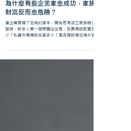
家族辦公室
為什麼有些企業家愈成功，家族
財富反而愈危險？
當企業累積了足夠的資本，開始思考成立家族辦公
室時，許多人第一個問題往往是：股票應該配置多
少？私募市場應該投資多少？是否應該增加海外資
產？ 然而，在 UltraHigh Summit 2026 的討論
中，來自國際私人銀行、資產管理機構與家族辦公
室專家反而都從另一個角度出發：真正成熟的家
族，很少一開始就討論買什麼，而是先建立一套共
同的投資原則。 原因很簡單。投資商品會改變，市
場會循環，但如果沒有共同的投資原則，每一次市
場波動，都可能讓家族重新回到「到底該不該投
資」的爭論。 因此，家族辦公室真正建立的第一件
事，不是投資組合，而是一套能支撐長期決策的架
構。