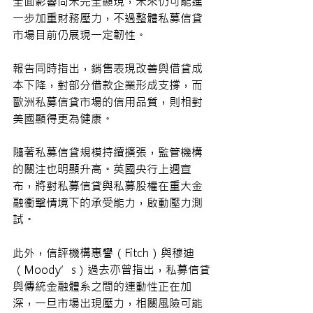
全面影響尚未完全顯現，未來仍可能進
一步加重財務壓力，不過整體私募信貸
市場目前仍展現一定韌性。
報告同時指出，銷售表現改善與借貸成
本下降，對部分借款企業形成支撐，而
歐洲私募信貸市場的信用品質，則相對
美國顯得更為健康。
隨著私募信貸規模持續擴張，監管機構
的關注也明顯升高。英國央行上週宣
布，將對私募信貸與私募股權在重大金
融衝擊情境下的承受能力，啟動壓力測
試。
此外，信評機構惠譽（Fitch）與穆迪
（Moody’s）過去亦曾指出，私募信貸
與傳統金融體系之間的連動性正在加
深，一旦市場出現壓力，相關風險可能