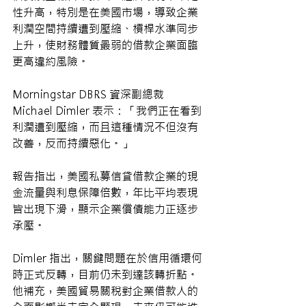
性升高，特別是在美國市場，導致企業
利潤空間持續遭到壓縮、槓桿水準同步
上升，使財務體質最弱的借款企業面臨
更高違約風險。
Morningstar DBRS 資深副總裁 
Michael Dimler 表示：「我們正在看到
利潤遭到壓縮，而且這種情況不但沒有
改善，反而持續惡化。」
報告指出，美國私募信貸借款企業的現
金流量與利息保障倍數，年比平均表現
皆出現下滑，顯示企業償債能力正逐步
承壓。
Dimler 指出，關鍵問題在於信用循環何
時正式反轉，目前仍未到達該轉折點。
他補充，美國貿易關稅對企業借款人的