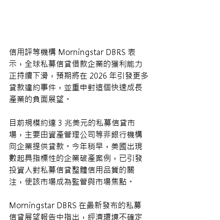
信用評等機構 Morningstar DBRS 表
示，全球私募信貸借款企業的獲利能力
正持續下滑，預期將在 2026 年引發更多
貸款違約事件，並重申對這個快速成長
產業的負面展望。
目前規模約達 3 兆美元的私募信貸市
場，主要由資產管理公司等非銀行機構
向企業提供貸款。今年稍早，美國出現
數起具指標性的企業破產案例，已引發
投資人對私募信貸整體信用品質的關
注，使該市場成為監管與市場焦點。
Morningstar DBRS 在最新發布的私募
信貸展望報告中指出，經濟環境不確定