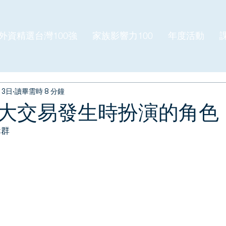
外資精選台灣100強
家族影響力100
年度活動
月3日
讀畢需時 8 分鐘
大交易發生時扮演的角色
輯群