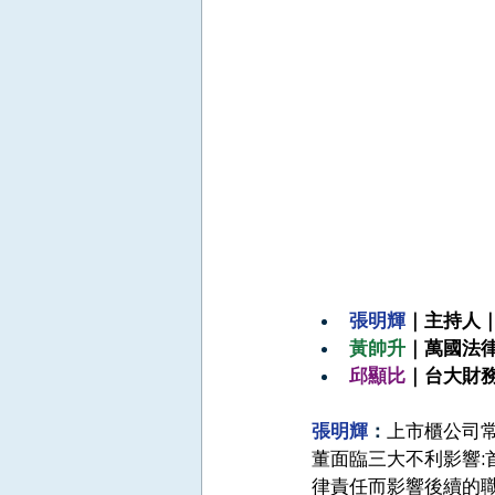
張明輝
｜主持人
黃帥升
｜萬國法律
邱顯比
｜台大財
張明輝
：
上市櫃公司
董面臨三大不利影響
律責任而影響後續的職