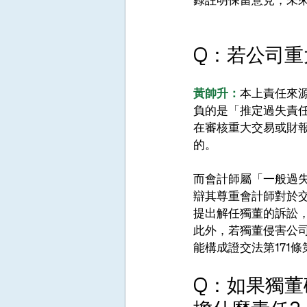
Q：若公司重
黃帥升：
本上責任來
負的是「推定過失責
在審核重大交易或財
的。
而會計師屬「一般過
辯其尊重會計師對於交
提出解任獨董的訴訟
此外，若獨董侵害公
能構成證交法第171
Q：如果獨