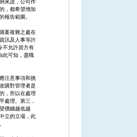
例來說，公司作
的，都希望增加
的報告範圍。 
購案複雜之處在
資訊及人事等許
令不允許資方有
由此可知，盡職
應注意事項和挑
收購對管理者是
的，所以在處理
平處理。第三，
望價錢越低越
中立的立場，此
。