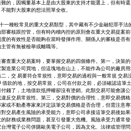
最難的，因獨董基本上是由大股東的支持才能選上，但有時還
，不能對大股東的想法照單全收。
出十一種較常見的重大交易類型，其中藏有不少金融犯罪手法
內部審核跟控管，但有時內稽內控的原則會在重大交易提案前
制度的有效性是否能夠在當時發揮作用、關係人的審核是否有
主管有無被檢舉或離職等。 
在審查重大交易案時，要掌握交易的四個條件。第一，決策的
家製造業公司買地，但這塊地在山上，不能作為公司的廠房用
二，交 易要符合常規性，意即交易的過程與一般常規 交易
押 借款的地，按交易常規，公司在付款之前，必須確認這筆
司付錢了，土地借款抵押權卻沒有塗銷。此類交易可能會讓公
就違反交易常規性。第三，交易對價的合理性，意即交易價格
專家或不動產專家來評定該筆交易價格是否合理，但需注意專
司對交易產生風險的承受能力，意即公司承接這筆交易後如果
大的財務或業務問題，甚至引發重大危機。風險承受力通常發
家台灣電子公司併購歐美電子公司，因為文化、法律或管理問