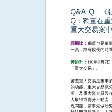
Q&A  Q—
Q：獨董在
重大交易案中
邱顯比：
獨董也是董
一員，故有較長的時
黃帥升：
110年9月
「重大交易」。 
審查重大交易是董事
的功能。重大交易概
項，及重大資金貸與/
人取得或處分不動產
現問題，需事先做研
錄註明保留意見，未來