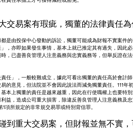
大交易案有瑕疵，獨董的法律責任為何
源都是由投保中心發動的訴訟，獨董可能成為財報不實案件的
任」，亦即如果發生事情，基本上就已推定其有過失，因此必
報時，已盡善良管理人注意義務與忠實義務等，但舉反證在法
失責任」，一般較難成立，據此可看出獨董的責任高於會計師
易的意見，但法院並不會因此說法而減免獨董責任。111年
，基本上獨董的責任是越來越重，因此在行使職權上也要特別
司利益，造成公司重大損害，除違反善良管理人注意義務及忠
條第1項所規定的非常規交易罪或特別背信罪。
董碰到重大交易案，但財報並無不實，