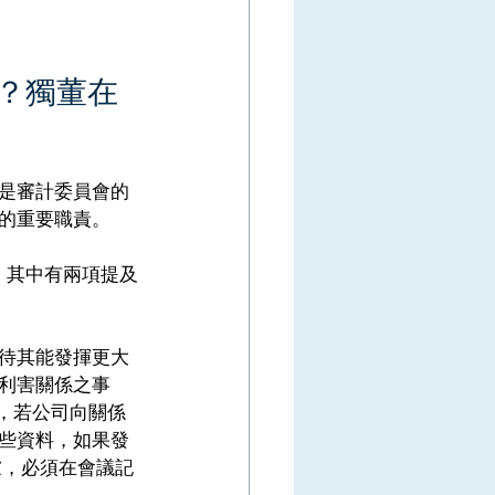
？獨董在
是審計委員會的
的重要職責。 
施，其中有兩項提及
待其能發揮更大
利害關係之事
，若公司向關係
些資料，如果發
慮，必須在會議記