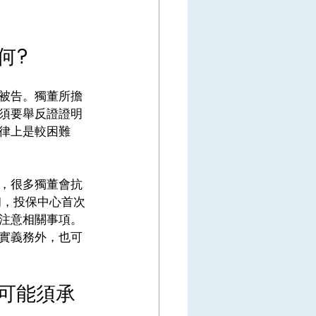
? 
被告。獨董所擔
須要舉反證證明
律上是較困難
，很多獨董會抗
初，投保中心首次
注意相關事項。
實義務外，也可
可能須承