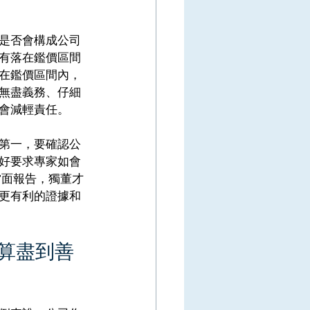
是否會構成公司
有落在鑑價區間
在鑑價區間內，
無盡義務、仔細
會減輕責任。 
第一，要確認公
好要求專家如會
當面報告，獨董才
更有利的證據和
算盡到善