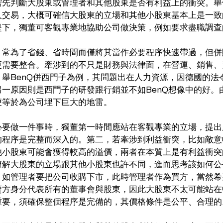
需先判斷大股東或管理者和其他股東是否有利益上的衝突。舉
人交易，大概可確信大股東的立場和其他小股東基本上是一致
提下，獨董可客觀專業地協助公司做決策，例如要求盡職調查
，常為了省錢、省時間而僅將其當作必要程序快速帶過，但併
更需要整合。牽涉到的不只是財務與法律面，在營運、銷售、
舉BenQ併西門子為例，其問題出在人力資源，因德國的法
一原因則是西門子的研發跟行銷並不如BenQ想像中的好。
等於為公司埋下巨大的地雷。 
心要做一件事時，獨董第一時間應站在客觀專業的立場，提出
的程序是完整而深入的。第二，若牽涉到利益衝突，比如敵意
他小股東可能會獲得較高的溢價，兩者在本質上是有利益衝突
瞭解大股東的立場跟其他小股東也許不同，進而思考該如何公
，如管理者要把公司收購下市，此時管理者作為買方，當然希
賣方身分代表所有的董事會與股東，因此大股東不太可能站在
重要，須確保整個程序是完備的，其價格條件是公平、合理的