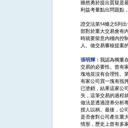
雖然勇於提出質疑是
利益考量點出問題點
證交法第14條之5列
部對於重大交易會有
時就要留意內稽內控
人、做交易審核提案的
張明輝：
我認為獨董
交易的必要性。曾有
塊地並沒有合理性。第
有家公司買一塊有抵
已塗銷，結果這家公
失，這筆交易的過程
做法是透過證券分析
授人以柄。最後，公
是否會對公司產生重
情形，歷史上曾有多