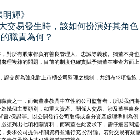
《張明輝》
重大交易發生時，該如何扮演好其角色
的職責為何？ 
事，對所有股東都負有善良管理人、忠誠等義務。獨董本身也
間處理複雜的問題，目前的制度也確實賦予獨董在審查方面上
7日，證交所為強化對上市櫃公司監理之機制，共頒布13項措
的職責之一，而獨董事教具中立性的公司監督者，所以我們期
分為幾個主要類別，如重大資產、關係人交易、涉及董事自身
背書/保證等。以公開發行公司取得或處分資產處理準則為例
，必須列出七項相關資料，而獨董在此要求下，需仔細審閱這
究，要求公司提供相關資料並進行充 分討論。若對交易有疑
在責任承擔上才可獲得減輕或豁免。 