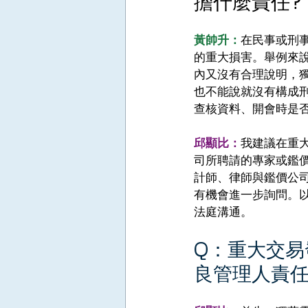
擔什麼責任?
黃帥升：
在民事或刑
的重大損害。舉例來
內又沒有合理說明，
也不能說就沒有構成
查核資料、開會時是
邱顯比：
我建議在重
司所聘請的專家或鑑
計師、律師與鑑價公
有機會進一步詢問。
法庭溝通。 
Q：重大交
良管理人責任