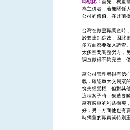
邱顯比：
首先，獨董
為主併者，若無關係
公司的價值。在此前
台灣在做盡職調查時
於要達到綜效，因此
多方面都要深入調查。
太多空間調整勞方，另
調查做得不夠完整，便
當公司管理者很有信
戰，確認重大交易案
喪失經營權，但對其
這種案子時，獨董要
當有嚴重的利益衝突
好，另一方面他也有
時獨董的職責就特別