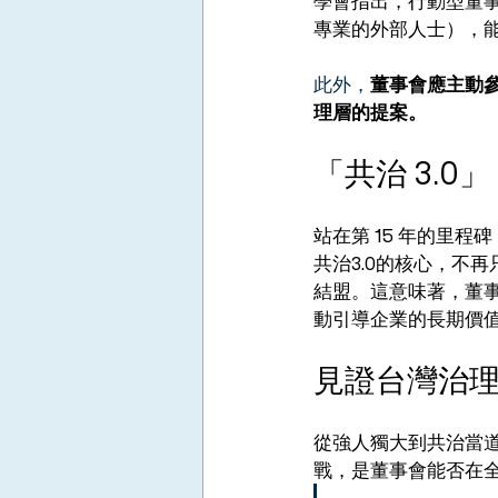
學會指出，行動型董
專業的外部人士），
此外，
董事會應主動
理層的提案。
「共治 3.
站在第 15 年的里程
共治3.0的核心，不
結盟。這意味著，董
動引導企業的長期價
見證台灣治
從強人獨大到共治當
戰，是董事會能否在