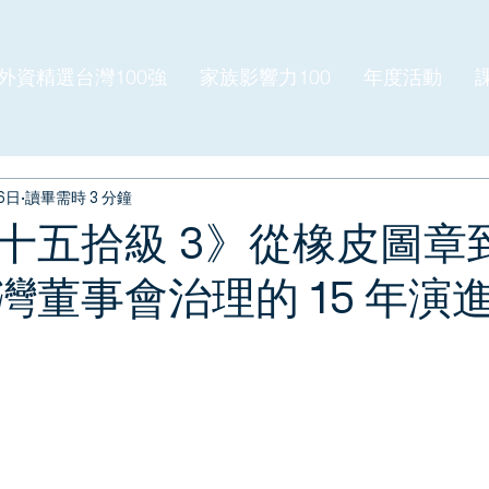
外資精選台灣100強
家族影響力100
年度活動
6日
讀畢需時 3 分鐘
十五拾級 3》從橡皮圖章
灣董事會治理的 15 年演