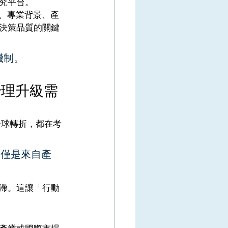
究平台。
別、專業背景、產
決策品質的關鍵
機制。
治理升級需
一個全球轉折，都在考
不僅是來自產
滯。這讓「行動