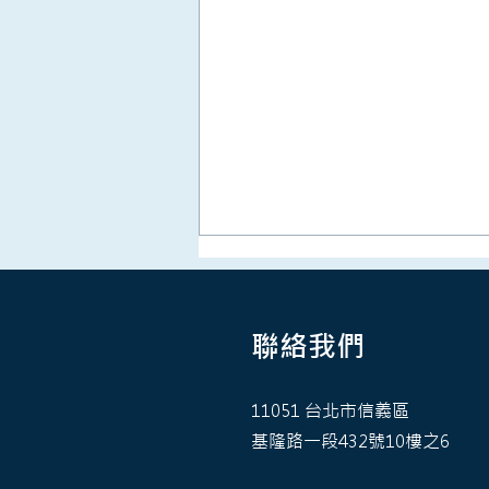
聯絡我們
11051 台北市信義區
基隆路一段432號10樓之6
董事學會十五拾級 2》台股躍
升全球第5，75% 的企業卻遭