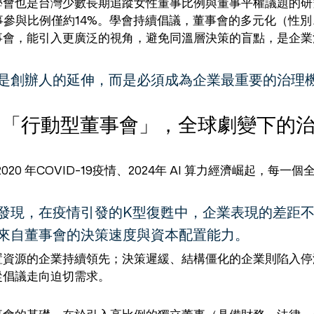
學會也是台灣少數長期追蹤女性董事比例與董事平權議題的研
董事參與比例僅約14%。學會持續倡議，董事會的多元化（性
事會，能引入更廣泛的視角，避免同溫層決策的盲點，是企業
是創辦人的延伸，而是必須成為企業最重要的治理
到「行動型董事會」，全球劇變下的
2020 年COVID-19疫情、2024年 AI 算力經濟崛起，每
。
發現，在疫情引發的K型復甦中，企業表現的差距
來自董事會的決策速度與資本配置能力。
置資源的企業持續領先；決策遲緩、結構僵化的企業則陷入停
從倡議走向迫切需求。