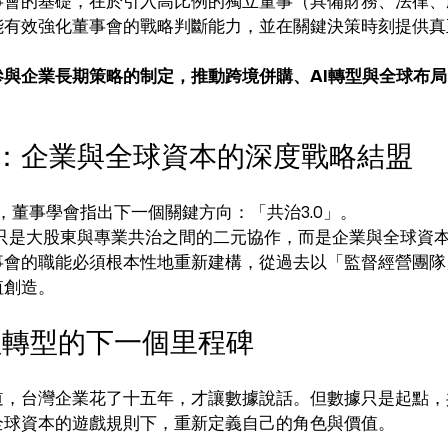
事會的基礎，在於引入高比例的獨立董事（具備財務、法律、
能有效強化董事會的戰略判斷能力，並在關鍵決策時刻提供真
參與企業長期策略的制定，推動跨境併購、AI轉型與全球布
0」：企業與全球資本的深度戰略結盟
碑，董事學會指出下一個關鍵方向：「共治3.0」。
再只是大股東與專業共治之間的二元協作，而是企業與全球資
事會的職能必須根本性地重新建構，從過去以「監督經營團隊
值創造。
理轉型的下一個里程碑
道，台灣企業花了十五年，才讓數據說話。但數據只是起點，
全球資本的遊戲規則下，重新定義自己的角色與價值。