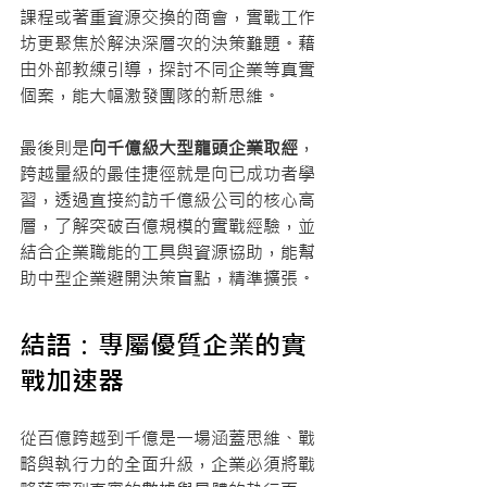
課程或著重資源交換的商會，實戰工作
坊更聚焦於解決深層次的決策難題。藉
由外部教練引導，探討不同企業等真實
個案，能大幅激發團隊的新思維。
最後則是
向千億級大型龍頭企業取經
，
跨越量級的最佳捷徑就是向已成功者學
習，透過直接約訪千億級公司的核心高
層，了解突破百億規模的實戰經驗，並
結合企業職能的工具與資源協助，能幫
助中型企業避開決策盲點，精準擴張。
結語：專屬優質企業的實
戰加速器
從百億跨越到千億是一場涵蓋思維、戰
略與執行力的全面升級，企業必須將戰