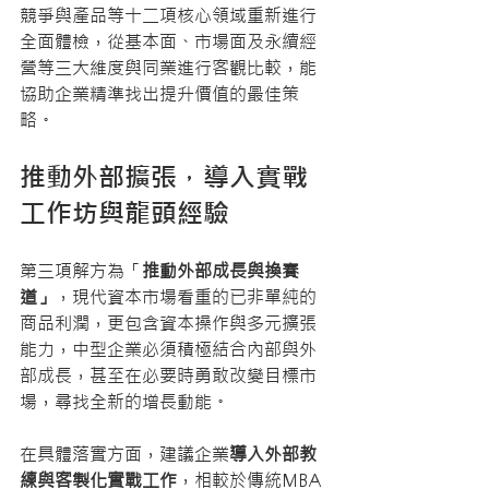
競爭與產品等十二項核心領域重新進行
全面體檢，從基本面、市場面及永續經
營等三大維度與同業進行客觀比較，能
協助企業精準找出提升價值的最佳策
略。
推動外部擴張，導入實戰
工作坊與龍頭經驗
第三項解方為「
推動外部成長與換賽
道」
，現代資本市場看重的已非單純的
商品利潤，更包含資本操作與多元擴張
能力，中型企業必須積極結合內部與外
部成長，甚至在必要時勇敢改變目標市
場，尋找全新的增長動能。
在具體落實方面，建議企業
導入外部教
練與客製化實戰工作
，相較於傳統MBA