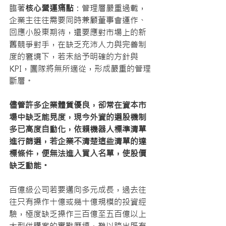
臨著
核心營運痛點
：管理層嚴重過載，
企業主往往需要同時兼顧董事會運作、
回應小股東期待，還要應對市場上的新
舊競爭對手，在缺乏充沛人力與完善制
度的窘境下，若未給予明確的方針與
KPI，團隊將無所適從，形成嚴重的管理
斷層。
儘管許多企業體質優良，卻常在資本市
場中缺乏能見度，現今外資的選股機制
多已高度自動化，依賴機器人標準清單
進行篩選，若企業不清楚這些清單的達
標條件，便無法進入買入名單，使股價
缺乏動能。
百億級公司若要邁向多元成長，過去往
往只有操作十億或幾十億規模的投資經
驗，極度缺乏操作三百億至五百億以上
大型併購案的實戰歷練，難以跨出既有