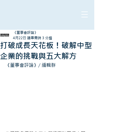
《董事會評論》
4月22日
讀畢需時 3 分鐘
打破成長天花板！破解中型
企業的挑戰與五大解方
《董事會評論》/ 編輯群