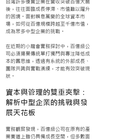
台灣許多優質企業在營收突破百億大關
後，往往面臨成長停滯、市值難以躍升
的困境。面對瞬息萬變的全球資本市
場，如何從百億規模跨越至千億市值，
成為眾多中型企業的挑戰。
在近期的小龍會實務探討中，百億級公
司必須揚棄傳統單打獨鬥與專注降低成
本的舊思維，透過有系統的外部成長、
團隊共識與實戰演練，才能有效突破現
狀。
資本與管理的雙重夾擊：
解析中型企業的挑戰與發
展天花板
實務觀察發現，百億級公司在原有的產
業賽道上雖仍具備成長空間，但多數面