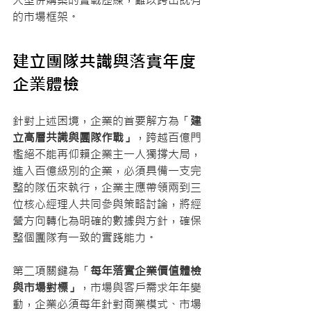
的市場框架。
建立團隊共識與落實年度
企業體檢
針對上述困境，企業的首要解方為「
建
立高層共識與團隊作戰」
，跨越百億門
檻絕不能再仰賴企業主一人獨撐大局，
進入百億級別的企業，必須具備一支完
整的隊伍來執行，企業主應帶領兩到三
位核心經理人共同參與策略討論，將經
營方向轉化為明確的數據與方針，確保
整個團隊有一致的實踐能力。
第二項關鍵為「
每年落實企業價值體檢
與市場對標」
，市場與客戶需求年年變
動，企業必須每年針對商業模式、市場