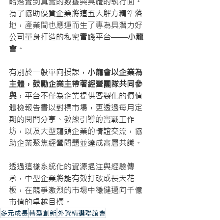
略落實到真實的數據與具體的執行面。
為了協助優質企業將這五大解方精準落
地，產業間也應運而生了專為具潛力好
公司量身打造的私密實踐平台——
小龍
會
。
有別於一般單向授課，
小龍會以企業為
主體，鼓勵企業主帶著經營團隊共同參
與
，平台不僅為企業提供客製化的價值
體檢報告書以對標市場，更透過每月定
期的閉門分享、教練引導的實戰工作
坊，以及大型龍頭企業的情誼交流，協
助企業聚焦經營問題並達成高層共識。
透過這樣系統化的資源挹注與經驗傳
承，中型企業將能有效打破成長天花
板，在競爭激烈的市場中穩健邁向千億
市值的卓越目標。
多元成長
轉型創新
外資精選聯誼會