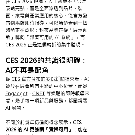
在 CES 2026 現場，人工智慧不再只是
吸睛亮點，而是全面滲透到晶片、裝
置、家電與產業應用的核心。從官方發
布到媒體即時報導，可以清楚看到一個
趨勢正在成形：科技產業正從「展示創
新」轉向「部署可用的 AI 系統」，而 
CES 2026 正是這個轉折的集中體現。
CES 2026的共識很明確：
AI不再是配角
從 
CES 官方發布的多份新聞稿
來看，AI 
被放在展會所有主題的中心位置；而從 
Engadget
、
CNET
 等媒體的即時報導來
看，幾乎每一項新品與服務，都圍繞著 
AI 展開。
不同於前幾年仍偏向概念展示，
CES 
2026 的 AI 更強調「實際可用」
：能在