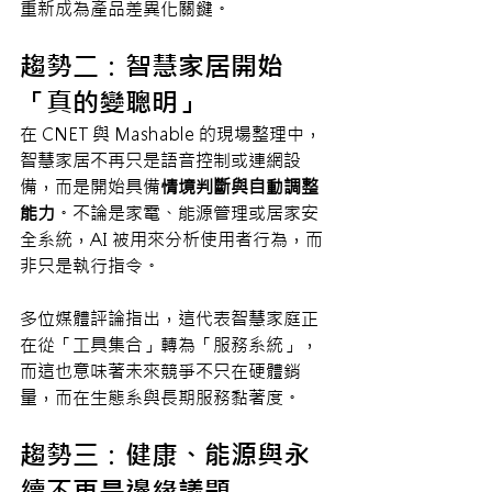
重新成為產品差異化關鍵。
趨勢二：智慧家居開始
「真的變聰明」
在 CNET 與 Mashable 的現場整理中，
智慧家居不再只是語音控制或連網設
備，而是開始具備
情境判斷與自動調整
能力
。不論是家電、能源管理或居家安
全系統，AI 被用來分析使用者行為，而
非只是執行指令。
多位媒體評論指出，這代表智慧家庭正
在從「工具集合」轉為「服務系統」，
而這也意味著未來競爭不只在硬體銷
量，而在生態系與長期服務黏著度。
趨勢三：健康、能源與永
續不再是邊緣議題