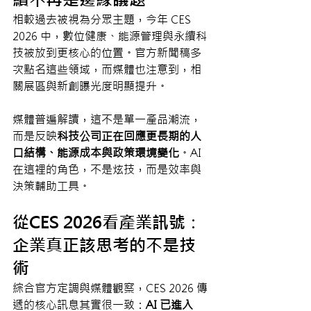
相較過去被視為分眾主題，今年 CES 
2026 中，數位健康、能源管理與永續科
技被放到更核心的位置。官方新聞稿多
次點名這些領域，而媒體也注意到，相
關展區與新創曝光度明顯提升。
媒體普遍解讀，這不是單一產品潮流，
而是反映
科技公司正在回應更長期的人
口結構、能源成本與政策環境變化
。AI 
在這裡的角色，不是炫技，而是效率與
決策輔助工具。
從CES 2026看產業訊號：
企業真正該思考的不是技
術
綜合官方定調與媒體觀察，CES 2026 傳
遞的核心訊息其實很一致：
AI 已進入