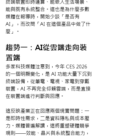
終端裝置即時運算、能嵌入生活場景、
能與既有系統整合。這也是為什麼多數
媒體在報導時，開始少談「是否有 
AI」，而改問「AI 在這個產品中做了什
麼」。
趨勢一：AI從雲端走向裝
置端
多家科技媒體注意到，今年 CES 2026 
的一個明顯變化，是 AI 功能大量下沉到
終端設備，從筆電、電視、家電到穿戴
裝置，AI 不再完全仰賴雲端，而是直接
在裝置端進行判斷與回應。
這反映產業正在回應兩個現實問題：一
是即時性需求，二是資料隱私與成本壓
力。媒體普遍解讀，這將重塑硬體競爭
規則——效能、晶片與系統整合能力，