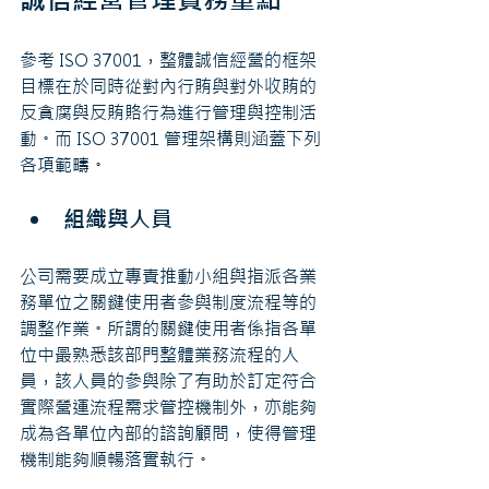
參考 ISO 37001，整體誠信經營的框架
目標在於同時從對內行賄與對外收賄的
反貪腐與反賄賂行為進行管理與控制活
動。而 ISO 37001 管理架構則涵蓋下列
各項範疇。
組織與人員
公司需要成立專責推動小組與指派各業
務單位之關鍵使用者參與制度流程等的
調整作業。所謂的關鍵使用者係指各單
位中最熟悉該部門整體業務流程的人
員，該人員的參與除了有助於訂定符合
實際營運流程需求管控機制外，亦能夠
成為各單位內部的諮詢顧問，使得管理
機制能夠順暢落實執行。