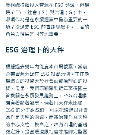
業組織持續投入資源在 ESG 領域。但環
境（E）、社會（S）與治理（G）中，
哪項作為是在永續經營中最為重要的一
項？從過去 ESG 的實踐經驗中，三者的
角色與發展是同等地重要。
ESG 治理下的天秤
根據過去幾年內從資本市場觀察，當前
企業資源分配在 ESG 投資比例，往往是
環境面的投資大於社會面或治理面的投
資。但是，我們亦觀察到近年來多國主
管機關在永續發展趨勢上，ESG治理議
題有著顯著發展。倘若用天秤來比喻 
ESG 的分工組成時，可以把環境跟社會
當作是天秤的兩端，而將治理作為天秤
的中心支柱，換言之，唯有治理的基礎
奠定好，投資環境跟社會才能夠完整實