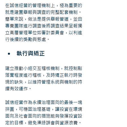
在誠信經營的管理機制上，極為重要的
就是建置舉報與調查的完整配套機制。
簡單來說，做法是提供舉報管道，並由
專責團隊進行調查後將調查結果呈報獨
立高層管理單位如審計委員會，以利進
行後續的獎勵與懲處。
執行與矯正
建立推動小組交互稽核機制，就控制點
落實程度進行稽核，及時矯正執行時發
現的缺失，以維持管理系統與機制的持
續有效運作。
誠信經營作為永續治理面向的最後一塊
拼圖，可穩固治理基礎，讓投資在環境
面向及社會面向的措施能夠發揮投資設
定的目標，避免漂綠誤會與資源浪費。