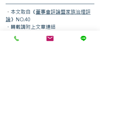
・
本文取自《
董事會評論暨家族治理評
論
》NO.40
・轉載請附上文章連結
企業永續ESG
董事會治理
最新文章
查看全部