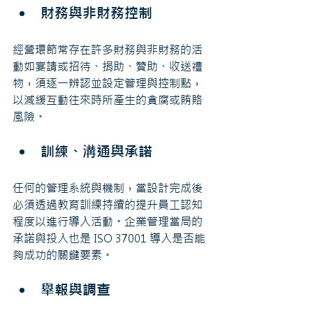
財務與非財務控制
經營環節常存在許多財務與非財務的活
動如宴請或招待、捐助、贊助、收送禮
物，須逐一辨認並設定管理與控制點，
以減緩互動往來時所產生的貪腐或賄賂
風險。
訓練、溝通與承諾
任何的管理系統與機制，當設計完成後
必須透過教育訓練持續的提升員工認知
程度以進行導入活動。企業管理當局的
承諾與投入也是 ISO 37001 導入是否能
夠成功的關鍵要素。
舉報與調查