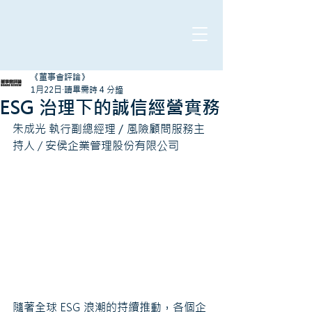
《董事會評論》
1月22日
讀畢需時 4 分鐘
ESG 治理下的誠信經營實務
朱成光 執行副總經理／風險顧問服務主
持人 / 安侯企業管理股份有限公司
隨著全球 ESG 浪潮的持續推動，各個企