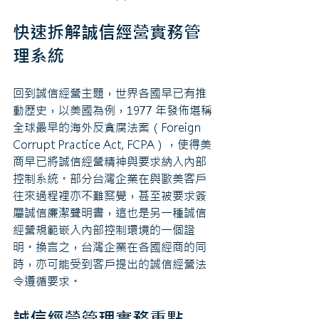
快速拆解誠信經營實務管
理系統
回到誠信經營主題，世界各國早已有推
動歷史，以美國為例，1977 年發佈堪稱
全球最早的海外反貪腐法案（Foreign 
Corrupt Practice Act, FCPA），使得美
商早已將誠信經營精神與要求納入內部
控制系統。部分台灣企業在與歐美客戶
往來過程裡亦不難察覺，甚至被要求簽
屬誠信廉潔聲明書，這也是另一種誠信
經營規範嵌入內部控制環境的一個證
明。換言之，台灣企業在各國經商的同
時，亦可能受到客戶提出的誠信經營法
令遵循要求。
誠信經營管理實務重點