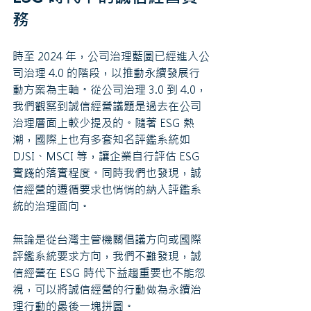
務
時至 2024 年，公司治理藍圖已經進入公
司治理 4.0 的階段，以推動永續發展行
動方案為主軸。從公司治理 3.0 到 4.0，
我們觀察到誠信經營議題是過去在公司
治理層面上較少提及的。隨著 ESG 熱
潮，國際上也有多套知名評鑑系統如 
DJSI、MSCI 等，讓企業自行評估 ESG 
實踐的落實程度。同時我們也發現，誠
信經營的遵循要求也悄悄的納入評鑑系
統的治理面向。
無論是從台灣主管機關倡議方向或國際
評鑑系統要求方向，我們不難發現，誠
信經營在 ESG 時代下益趨重要也不能忽
視，可以將誠信經營的行動做為永續治
理行動的最後一塊拼圖。