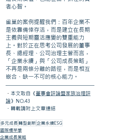
者心智。
雀巢的案例提醒我們：百年企業不
是依靠僥倖存活，而是建立在長期
主義與短期靈活應變的雙重能力
上。對於正在思考公司發展的董事
長、總經理、公司治理主管而言，
「企業永續」與「公司成長策略」
不再是兩條分離的路徑，而是相互
嵌合、缺一不可的核心能力。
・
本文取自《
董事會評論暨家族治理評
論
》NO.43
・轉載請附上文章連結
多元成長
轉型創新
企業永續ESG
國際標竿學
企業成長策略