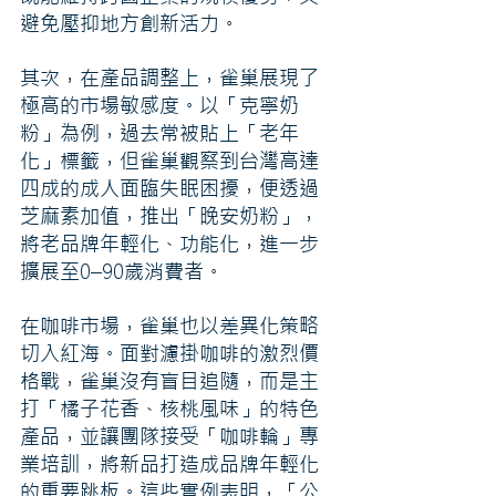
避免壓抑地方創新活力。
其次，在產品調整上，雀巢展現了
極高的市場敏感度。以「克寧奶
粉」為例，過去常被貼上「老年
化」標籤，但雀巢觀察到台灣高達
四成的成人面臨失眠困擾，便透過
芝麻素加值，推出「晚安奶粉」，
將老品牌年輕化、功能化，進一步
擴展至0–90歲消費者。
在咖啡市場，雀巢也以差異化策略
切入紅海。面對濾掛咖啡的激烈價
格戰，雀巢沒有盲目追隨，而是主
打「橘子花香、核桃風味」的特色
產品，並讓團隊接受「咖啡輪」專
業培訓，將新品打造成品牌年輕化
的重要跳板。這些實例表明，「公