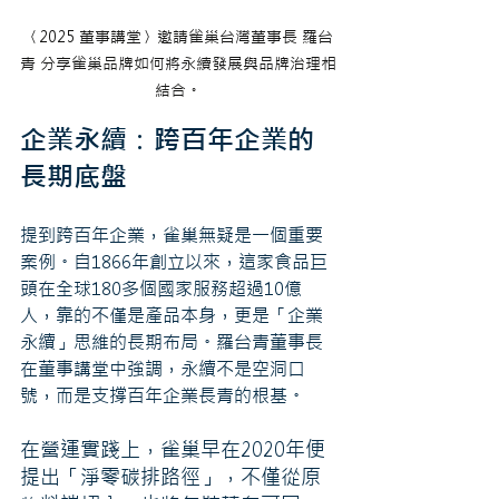
〈2025 董事講堂〉邀請雀巢台灣董事長 羅台
青 分享雀巢品牌如何將永續發展與品牌治理相
結合。
企業永續：跨百年企業的
長期底盤
提到跨百年企業，雀巢無疑是一個重要
案例。自1866年創立以來，這家食品巨
頭在全球180多個國家服務超過10億
人，靠的不僅是產品本身，更是「企業
永續」思維的長期布局。羅台青董事長
在董事講堂中強調，永續不是空洞口
號，而是支撐百年企業長青的根基。
在營運實踐上，雀巢早在2020年便
提出「淨零碳排路徑」，不僅從原