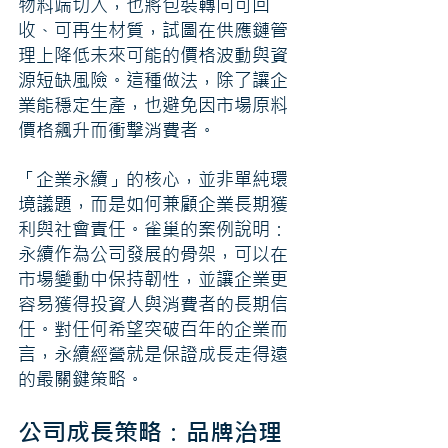
物料端切入，也將包裝轉向可回
收、可再生材質，試圖在供應鏈管
理上降低未來可能的價格波動與資
源短缺風險。這種做法，除了讓企
業能穩定生產，也避免因市場原料
價格飆升而衝擊消費者。
「企業永續」的核心，並非單純環
境議題，而是如何兼顧企業長期獲
利與社會責任。雀巢的案例說明：
永續作為公司發展的骨架，可以在
市場變動中保持韌性，並讓企業更
容易獲得投資人與消費者的長期信
任。對任何希望突破百年的企業而
言，永續經營就是保證成長走得遠
的最關鍵策略。
公司成長策略：品牌治理