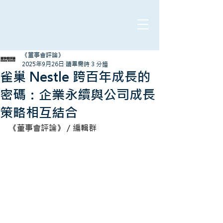
《董事會評論》
2025年9月26日
讀畢需時 3 分鐘
雀巢 Nestle 跨百年成長的
密碼：企業永續與公司成長
策略相互結合
《董事會評論》／編輯群