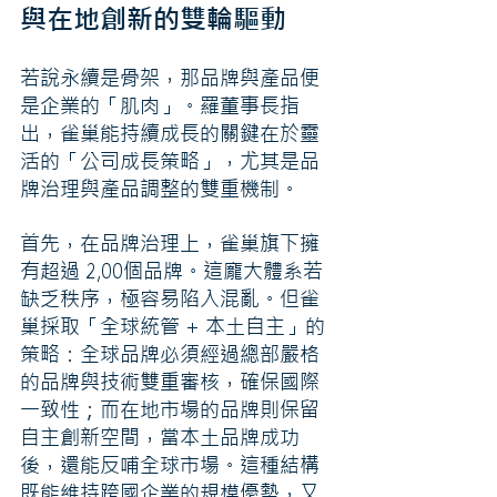
與在地創新的雙輪驅動
若說永續是骨架，那品牌與產品便
是企業的「肌肉」。羅董事長指
出，雀巢能持續成長的關鍵在於靈
活的「公司成長策略」，尤其是品
牌治理與產品調整的雙重機制。
首先，在品牌治理上，雀巢旗下擁
有超過 2,00個品牌。這龐大體系若
缺乏秩序，極容易陷入混亂。但雀
巢採取「全球統管 + 本土自主」的
策略：全球品牌必須經過總部嚴格
的品牌與技術雙重審核，確保國際
一致性；而在地市場的品牌則保留
自主創新空間，當本土品牌成功
後，還能反哺全球市場。這種結構
既能維持跨國企業的規模優勢，又