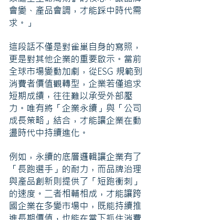
會變、產品會調，才能踩中時代需
求。」
這段話不僅是對雀巢自身的寫照，
更是對其他企業的重要啟示。當前
全球市場變動加劇，從ESG 規範到
消費者價值觀轉型，企業若僅追求
短期成績，往往難以承受外部壓
力。唯有將「企業永續」與「公司
成長策略」結合，才能讓企業在動
盪時代中持續進化。
例如，永續的底層邏輯讓企業有了
「長跑選手」的耐力，而品牌治理
與產品創新則提供了「短跑衝刺」
的速度。二者相輔相成，才能讓跨
國企業在多變市場中，既能持續推
進長期價值，也能在當下抓住消費