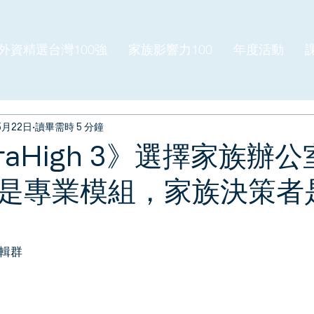
外資精選台灣100強
家族影響力100
年度活動
5月22日
讀畢需時 5 分鐘
ltraHigh 3》選擇家族辦
是專業模組，家族決策者
編輯群