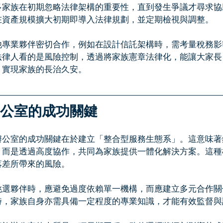
多家族在初期忽略法律架構的重要性，直到發生爭議才尋求協
在資產規模擴大初期即導入法律規劃，並定期檢視與調整。
他專業夥伴密切合作，例如在設計信託架構時，需考量稅務影
法律人看的是風險控制，透過將家族憲章法律化，能讓大家長
，實現家族的長治久安。
族辦公室的成功關鍵
辦公室的成功關鍵在於建立「整合型服務生態系」。這意味著
，而是透過高度協作，共同為家族提供一體化解決方案。這種
落差所帶來的風險。
挑選夥伴時，應避免過度依賴單一機構，而應建立多元合作關
時，家族自身亦需具備一定程度的專業知識，才能有效監督與