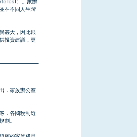
erest）。家辦
並在不同人生階
異甚大，因此銀
供投資建議，更
出，家族辦公室
嚴，各國稅制透
規劃。
縝密的家族成員