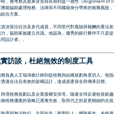
應考察其股東背景與長期利益一致性（Alignment of Int
家應能協助處理稅務、法律與不同國籍身分帶來的複雜風險，
的綜合方案。
投資決策往往涉及多代成員，不同世代對風險與報酬的看法差
能力，協助家族建立共識。他認為，優秀的銀行夥伴不只是提
共同設計者」。
誠實訪談，杜絕無效的制度工具
服務負責人王瑞鴻會計師則從稅務與結構規劃角度切入。他指
於透過合法且有效的架構設計，達成資產保全與傳承目標。
、跨境稅務規劃以及企業股權安排等。隨著全球反避稅規範趨
依賴稅務優惠的策略已逐漸失效，取而代之的是更精細的合規
有制度卻無法執行，主因在於「複製貼上」網路範本，未經過