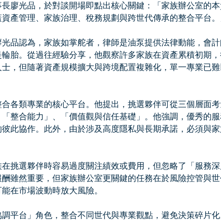
事長廖光品，於對談開場即點出核心關鍵：「家族辦公室的本
蓋資產管理、家族治理、稅務規劃與跨世代傳承的整合平台。
廖光品認為，家族如掌舵者，律師是油泵提供法律動能，會計
是輪胎。從過往經驗分享，他觀察許多家族在資產累積初期，
人士，但隨著資產規模擴大與跨境配置複雜化，單一專業已難
整合各類專業的核心平台。他提出，挑選夥伴可從三個層面考
、「整合能力」、「價值觀與信任基礎」。他強調，優秀的服
夠彼此協作。此外，由於涉及高度隱私與長期承諾，必須與家
。
族在挑選夥伴時容易過度關注績效或費用，但忽略了「服務深
報酬雖然重要，但家族辦公室更關鍵的任務在於風險控管與世
可能在市場波動時放大風險。
協調平台」角色，整合不同世代與專業觀點，避免決策碎片化