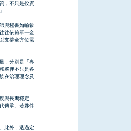
質，不只是投資
」
師與秘書如輪轂
往往依賴單一金
以支撐全方位需
量，分別是「專
務夥伴不只是各
族在治理理念及
度與長期穩定
代傳承。若夥伴
。此外，透過定