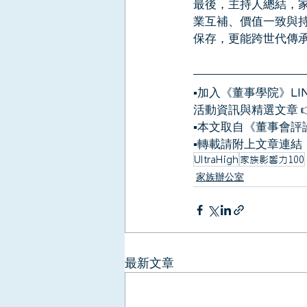
最後，主持人總結，
業互補、價值一致與
保存，更能跨世代傳
▪️加入《董事學院》
活動資訊與精選文章 
▪️本文取自《董事會評
▪️轉載請附上文章連結
UltraHigh
家族影響力100
家族辦公室
最新文章