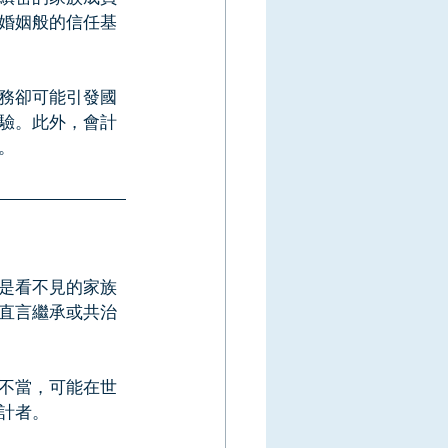
婚姻般的信任基
務卻可能引發國
驗。此外，會計
。
是看不見的家族
直言繼承或共治
不當，可能在世
計者。