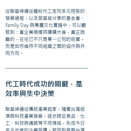
從聯華神通從麵粉代工走向多元控股的
發展過程，以及苗華斌分享的基金會、
Family Day 與集團文化實踐中，可以觀
察到：當企業規模持續擴大後，真正困
難的，往往已不只是單一公司的經營，
而是如何維持不同組織之間的協作與共
同方向。
代工時代成功的關鍵，是
效率與集中決策
聯華神通從傳統產業起家，隨著台灣經
濟與科技產業發展，逐步跨足食品、化
工、科技與通路等不同領域，形成今日
多元並進的企業架構。若回到早期台灣