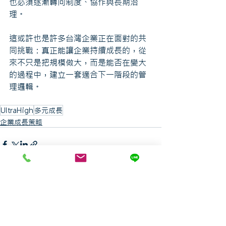
也必須逐漸轉向制度、協作與長期治
理。
這或許也是許多台灣企業正在面對的共
同挑戰：真正能讓企業持續成長的，從
來不只是把規模做大，而是能否在變大
的過程中，建立一套適合下一階段的管
理邏輯。
UltraHigh
多元成長
企業成長策略
最新文章
查看全部