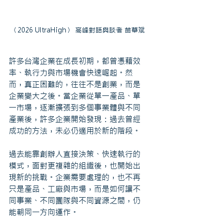
〈2026 UltraHigh〉 高峰對話與談者 苗華斌
許多台灣企業在成長初期，都曾憑藉效
率、執行力與市場機會快速崛起。然
而，真正困難的，往往不是創業，而是
企業變大之後。當企業從單一產品、單
一市場，逐漸擴張到多個事業體與不同
產業後，許多企業開始發現：過去曾經
成功的方法，未必仍適用於新的階段。
過去能靠創辦人直接決策、快速執行的
模式，面對更複雜的組織後，也開始出
現新的挑戰。企業需要處理的，也不再
只是產品、工廠與市場，而是如何讓不
同事業、不同團隊與不同資源之間，仍
能朝同一方向運作。