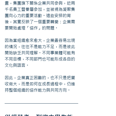
畫，集團旗下關係企業共同參與，近兩
千名員工暨眷屬參加，並被視為凝聚集
團向心力的重要活動。這些安排的背
後，其實反映了一個重要轉變：企業需
要開始處理「協作」的問題。
因為當組織愈來愈大，企業最容易出現
的情況，往往不是能力不足，而是彼此
開始缺乏共同理解。不同事業體可能有
不同目標，不同部門也可能形成各自的
文化與語言。
因此，企業真正困難的，也不只是把營
收做大，而是如何在成長過程中，仍維
持整個組織的協作能力與共同方向。