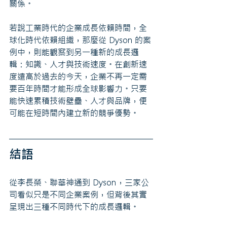
關係。
若說工業時代的企業成長依賴時間，全
球化時代依賴組織，那麼從 Dyson 的案
例中，則能觀察到另一種新的成長邏
輯：知識、人才與技術速度。在創新速
度遠高於過去的今天，企業不再一定需
要百年時間才能形成全球影響力。只要
能快速累積技術壁壘、人才與品牌，便
可能在短時間內建立新的競爭優勢。
結語
從李長榮、聯華神通到 Dyson，三家公
司看似只是不同企業案例，但背後其實
呈現出三種不同時代下的成長邏輯。