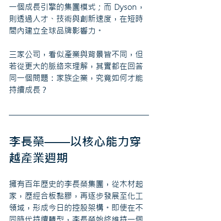
一個成長引擎的集團模式；而 Dyson，
則透過人才、技術與創新速度，在短時
間內建立全球品牌影響力。
三家公司，看似產業與背景皆不同，但
若從更大的脈絡來理解，其實都在回答
同一個問題：家族企業，究竟如何才能
持續成長？
李長榮——以核心能力穿
越產業週期
擁有百年歷史的李長榮集團，從木材起
家，歷經合板黏膠，再逐步發展至化工
領域，形成今日的控股架構。即使在不
同時代持續轉型，李長榮始終維持一個