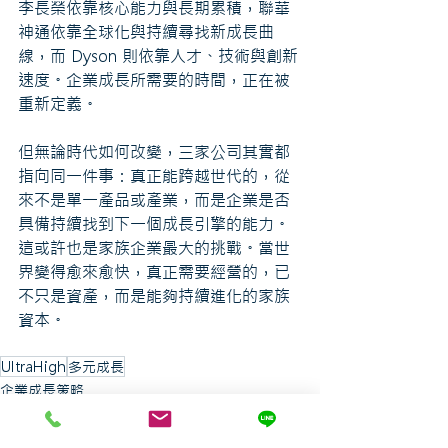
李長榮依靠核心能力與長期累積，聯華
神通依靠全球化與持續尋找新成長曲
線，而 Dyson 則依靠人才、技術與創新
速度。企業成長所需要的時間，正在被
重新定義。
但無論時代如何改變，三家公司其實都
指向同一件事：真正能跨越世代的，從
來不是單一產品或產業，而是企業是否
具備持續找到下一個成長引擎的能力。
這或許也是家族企業最大的挑戰。當世
界變得愈來愈快，真正需要經營的，已
不只是資產，而是能夠持續進化的家族
資本。
UltraHigh
多元成長
企業成長策略