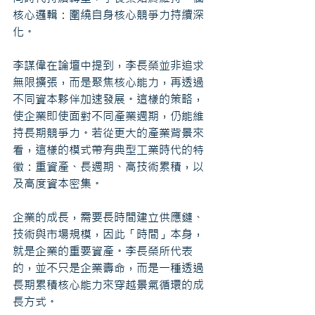
核心邏輯：圍繞自身核心競爭力持續深
化。
李謀偉在論壇中提到，李長榮並非追求
無限擴張，而是聚焦核心能力，再透過
不同資本夥伴加速發展。這樣的策略，
使企業即使面對不同產業週期，仍能維
持長期競爭力。若從更大的產業背景來
看，這樣的模式帶有典型工業時代的特
徵：重資產、長週期、高技術累積，以
及高度資本密集。
企業的成長，需要長時間建立供應鏈、
技術與市場規模，因此「時間」本身，
就是企業的重要資產。李長榮所代表
的，並不只是企業壽命，而是一種透過
長期累積核心能力來穿越景氣循環的成
長方式。