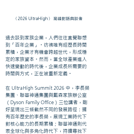
〈2026 UltraHigh〉 高峰對話與談者
過去談到家族企業，人們往往直覺聯想
到「百年企業」。彷彿唯有經歷長時間
累積，企業才有機會跨越世代，形成穩
定的家族資本。然而，當全球產業進入
快速變動的時代後，企業成長所需要的
時間與方式，正在被重新定義。
在 UltraHigh Summit 2026 中，李長榮
集團、聯華神通集團與戴森家族辦公室
（Dyson Family Office）三位講者，剛
好呈現出三條截然不同的發展路徑：擁
有百年歷史的李長榮，展現工業時代下
對核心能力的長期累積；聯華神通則代
表全球化與多角化時代下，持續尋找下