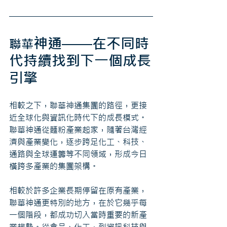
神通——在不同時
聯華
代持續找到下一個成長
引擎
相較之下，聯華神通集團的路徑，更接
近全球化與資訊化時代下的成長模式。
聯華神通從麵粉產業起家，隨著台灣經
濟與產業變化，逐步跨足化工、科技、
通路與全球運籌等不同領域，形成今日
橫跨多產業的集團架構。
相較於許多企業長期停留在原有產業，
聯華神通更特別的地方，在於它幾乎每
一個階段，都成功切入當時重要的新產
業趨勢。從食品、化工，到資訊科技與