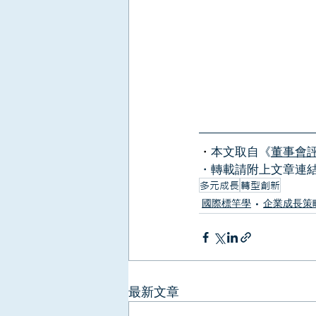
・
本文取自《
董事會
・轉載請附上文章連
多元成長
轉型創新
國際標竿學
企業成長策
最新文章