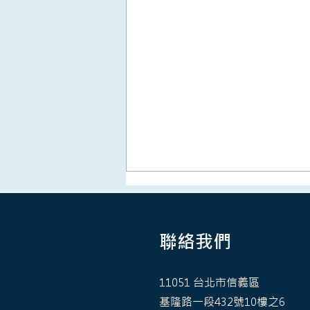
聯絡我們
11051 台北市信義區
基隆路一段432號10樓之6
從中租經驗看企業決策機制：