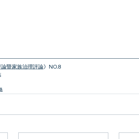
評論暨家族治理評論
》NO.8
結
略