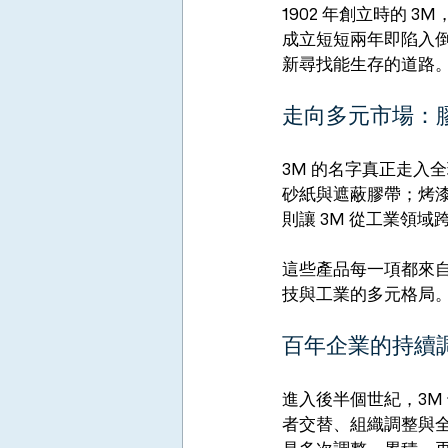
1902 年創立時的
成立短短兩年即陷入倒
新尋找能生存的道路
走向多元市場：
3M 的名字真正走入
砂紙與遮蔽膠帶；烤漆
則讓 3M 從工業領
這些產品每一項都來自
技與工業的多元格局
百年企業的持續
進入後半個世紀，3M
者交替、組織調整與全