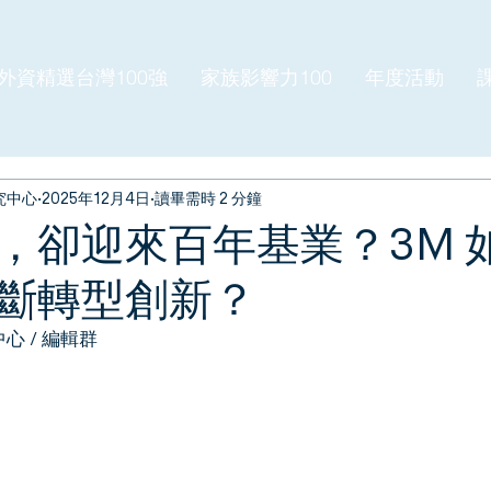
外資精選台灣100強
家族影響力100
年度活動
究中心
2025年12月4日
讀畢需時 2 分鐘
，卻迎來百年基業？3M 
斷轉型創新？
心 / 編輯群