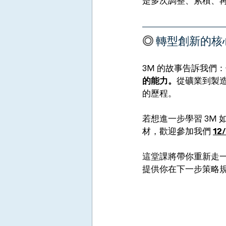
是多次調整、累積、
◎ 
轉型創新的核
3M 的故事告訴我們：
的能力。
從礦業到製
的歷程。
若想進一步學習 3M
材，歡迎參加我們
1
這堂課將帶你重新走一
提供你在下一步策略