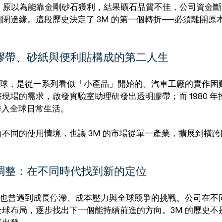
 3M，原以為能靠金剛砂石獲利，結果礦石品質不佳，公司資金
閉邊緣。這段歷史決定了 3M 的第一個轉折——必須離開原
。
膠帶、砂紙與便利貼構成的第二人生
全球，是從一系列看似「小產品」開始的。汽車工廠的實作困
現場的需求，啟發實驗室助理研發出透明膠帶；而 1980 
域跨入全球日常生活。
不同的使用情境，也讓 3M 的市場從單一產業，擴展到橫
。
調整：在不同時代找到新的定位
 也曾遇到成長停滯、成本壓力與全球競爭的挑戰。公司在不
球布局，逐步找出下一個能持續前進的方向。3M 的歷史不