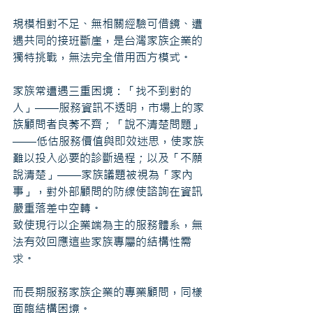
規模相對不足、無相關經驗可借鏡、遭
遇共同的接班斷崖，是台灣家族企業的
獨特挑戰，無法完全借用西方模式。
家族常遭遇三重困境：「找不到對的
人」——服務資訊不透明，市場上的家
族顧問者良莠不齊；「說不清楚問題」
——低估服務價值與即效迷思，使家族
難以投入必要的診斷過程；以及「不願
說清楚」——家族議題被視為「家內
事」，對外部顧問的防線使諮詢在資訊
嚴重落差中空轉。
致使現行以企業端為主的服務體系，無
法有效回應這些家族專屬的結構性需
求。
而長期服務家族企業的專業顧問，同樣
面臨結構困境。