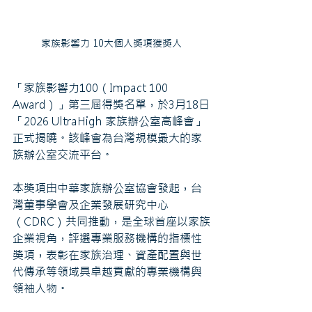
家族影響力 10大個人獎項獲獎人
「家族影響力100（Impact 100 
Award）」第三屆得獎名單，於3月18日
「2026 UltraHigh 家族辦公室高峰會」
正式揭曉。該峰會為台灣規模最大的家
族辦公室交流平台。
本獎項由中華家族辦公室協會發起，台
灣董事學會及企業發展研究中心
（CDRC）共同推動，是全球首座以家族
企業視角，評選專業服務機構的指標性
獎項，表彰在家族治理、資產配置與世
代傳承等領域具卓越貢獻的專業機構與
領袖人物。