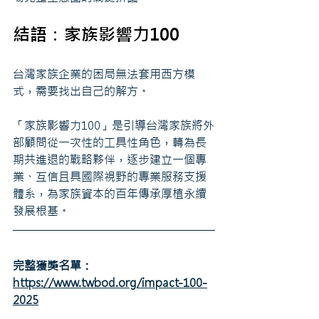
結語：
家族影響力100
台灣家族企業的困局無法套用西方模
式，需要找出自己的解方。
「家族影響力100」是引導台灣家族將外
部顧問從一次性的工具性角色，轉為長
期共進退的戰略夥伴，逐步建立一個專
業、互信且具國際視野的專業服務支援
體系，為家族資本的百年傳承厚植永續
發展根基。
完整獲獎名單：
https://www.twbod.org/impact-100-
2025