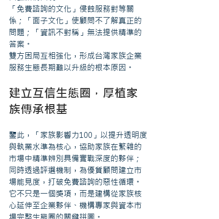
「免費諮詢的文化」侵蝕服務對等關
係；「面子文化」使顧問不了解真正的
問題；「資訊不對稱」無法提供精準的
答案。
雙方困局互相強化，形成台灣家族企業
服務生態長期難以升級的根本原因。
建立互信生態圈，厚植家
族傳承根基
鑒此，「家族影響力100」以提升透明度
與執業水準為核心，協助家族在繁雜的
市場中精準辨別具備實戰深度的夥伴；
同時透過評選機制，為優質顧問建立市
場能見度，打破免費諮詢的惡性循環。
它不只是一個獎項，而是建構從家族核
心延伸至企業夥伴、機構專家與資本市
場完整生態圈的關鍵拼圖。