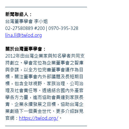
新聞聯絡人：
台灣董事學會 李小姐
02-27580889 
#200
 | 0970-395-328
lina.li@twiod.org
關於台灣董事學會：
2012年由台灣企業家與知名學者共同支
持創立。學會定位為企業董事會之智庫
與參謀，以全方位完善董事會運作為目
標，關注董事會內外部議題及長短期目
標，包含全球視野、家族治理、公司治
理及社會責任等。透過結合國內外產官
學各方力量，進而協助會員達到家族長
青、企業永續發展之目標，協助台灣企
業創造下一個黃金世代。更多介紹詳見
官網：
https://twiod.org/
。