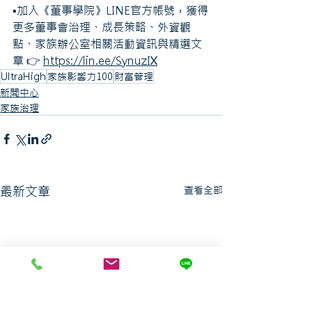
▪️加入《董事學院》LINE官方帳號，獲得
更多董事會治理、成長策略、外資觀
點、家族辦公室相關活動資訊與精選文
章 👉 
https://lin.ee/SynuzIX
UltraHigh
家族影響力100
財富管理
新聞中心
家族治理
最新文章
查看全部