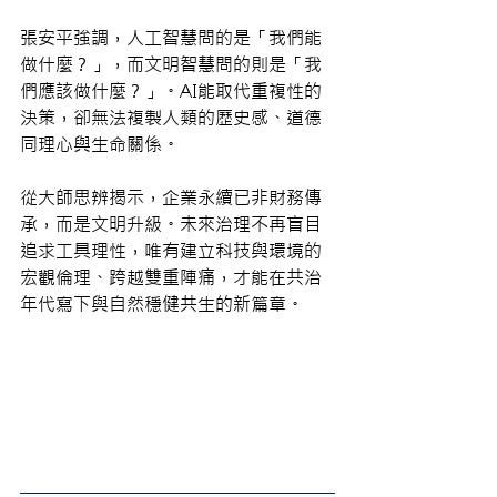
張安平強調，人工智慧問的是「我們能
做什麼？」，而文明智慧問的則是「我
們應該做什麼？」。AI能取代重複性的
決策，卻無法複製人類的歷史感、道德
同理心與生命關係。
從大師思辨揭示，企業永續已非財務傳
承，而是文明升級。未來治理不再盲目
追求工具理性，唯有建立科技與環境的
宏觀倫理、跨越雙重陣痛，才能在共治
年代寫下與自然穩健共生的新篇章。