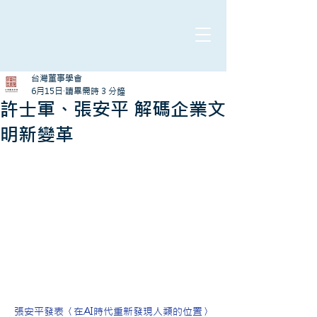
台灣董事學會
6月15日
讀畢需時 3 分鐘
許士軍、張安平 解碼企業文
明新變革
張安平發表〈在AI時代重新發現人類的位置〉