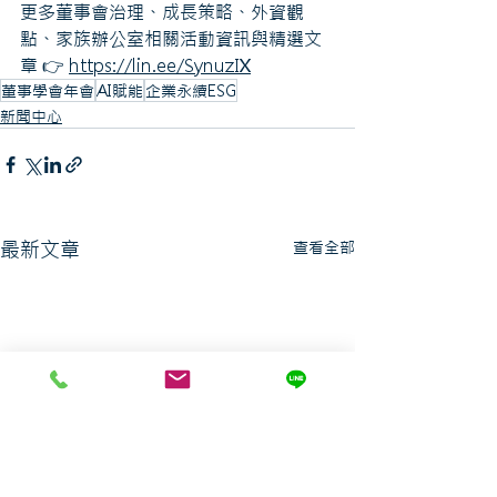
更多董事會治理、成長策略、外資觀
點、家族辦公室相關活動資訊與精選文
章 👉 
https://lin.ee/SynuzIX
董事學會年會
AI賦能
企業永續ESG
新聞中心
最新文章
查看全部