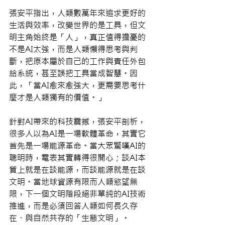
張安平指出，人類數萬年來追求更好的
生活與效率，改變世界的是工具，但文
明主角始終是「人」，真正值得擔憂的
不是AI太強，而是人類懶得思考與判
斷，把原本屬於自己的工作與責任外包
給系統，甚至誤把工具當成智慧。因
此，「當AI愈來愈強大，更需要思考什
麼才是人類獨有的價值。」
針對AI帶來的科技震撼，張安平剖析，
很多人以為AI是一場軟體革命，其實它
首先是一場能源革命。當大眾驚嘆AI的
聰明時，電表其實轉得很開心；談AI本
質上就是在談能源，而談能源就是在談
文明。當地球資源有限而人類慾望無
限，下一個文明階段絕非單純的AI技術
推進，而是必須回答人類如何長久存
在、與自然共存的「生態文明」。