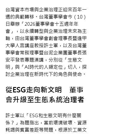
台灣資本市場與企業治理正迎來百年一
遇的典範轉移。台灣董事學會今（10）
日舉辦「2026董事學會十五週年年
會」，以永續轉型與企業治理未來為主
軸，由台灣董事學會創會理事長暨逢甲
大學人言講座教授許士軍，以及台灣董
事學會常務理事暨台泥企業團董事長張
安平發表專題演講，分別從「生態文
明」與「AI時代的人類定位」切入，探
討企業治理在新時代下的角色與使命。
從ESG走向新文明　董事
會升級至生態系統治理者
許士軍以「ESG和生態文明有什麼關
係？」為題指出，當前環境破壞、資源
耗竭與貧富差距等問題，根源於工業文