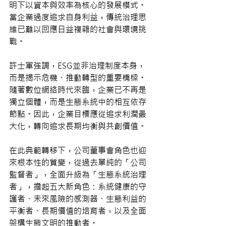
明下以資本與效率為核心的發展模式。
當企業過度追求自身利益，傳統治理思
維已難以回應日益複雜的社會與環境挑
戰。
許士軍強調，ESG並非治理制度本身，
而是揭示危機、推動轉型的重要橋樑。
隨著數位網絡時代來臨，企業已不再是
獨立個體，而是生態系統中的相互依存
節點。因此，企業目標應從追求利潤最
大化，轉向追求長期均衡與共創價值。
在此典範轉移下，公司董事會角色也迎
來根本性的質變，從過去單純的「公司
監督者」，全面升級為「生態系統治理
者」，擔起五大新角色：系統健康的守
護者、未來風險的感測器、生態利益的
平衡者、長期價值的培育者，以及全面
架構生態文明的推動者。