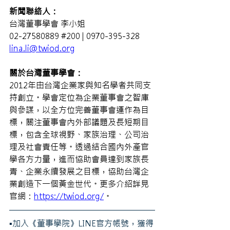
新聞聯絡人：
台灣董事學會 李小姐
02-27580889 
#200
 | 0970-395-328
lina.li@twiod.org
關於台灣董事學會：
2012年由台灣企業家與知名學者共同支
持創立。學會定位為企業董事會之智庫
與參謀，以全方位完善董事會運作為目
標，關注董事會內外部議題及長短期目
標，包含全球視野、家族治理、公司治
理及社會責任等。透過結合國內外產官
學各方力量，進而協助會員達到家族長
青、企業永續發展之目標，協助台灣企
業創造下一個黃金世代。更多介紹詳見
官網：
https://twiod.org/
。
▪️加入《董事學院》LINE官方帳號，獲得