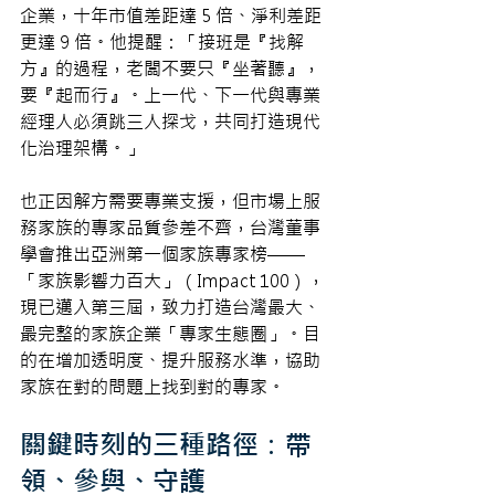
企業，十年市值差距達 5 倍、淨利差距
更達 9 倍。他提醒：「接班是『找解
方』的過程，老闆不要只『坐著聽』，
要『起而行』。上一代、下一代與專業
經理人必須跳三人探戈，共同打造現代
化治理架構。」
也正因解方需要專業支援，但市場上服
務家族的專家品質參差不齊，台灣董事
學會推出亞洲第一個家族專家榜——
「家族影響力百大」（Impact 100），
現已邁入第三屆，致力打造台灣最大、
最完整的家族企業「專家生態圈」。目
的在增加透明度、提升服務水準，協助
家族在對的問題上找到對的專家。
關鍵時刻的三種路徑：帶
領、參與、守護