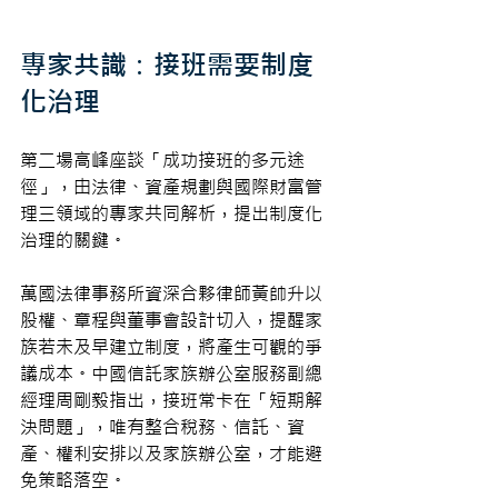
專家共識：接班需要制度
化治理
第二場高峰座談「成功接班的多元途
徑」，由法律、資產規劃與國際財富管
理三領域的專家共同解析，提出制度化
治理的關鍵。
萬國法律事務所資深合夥律師黃帥升以
股權、章程與董事會設計切入，提醒家
族若未及早建立制度，將產生可觀的爭
議成本。中國信託家族辦公室服務副總
經理周剛毅指出，接班常卡在「短期解
決問題」，唯有整合稅務、信託、資
產、權利安排以及家族辦公室，才能避
免策略落空。