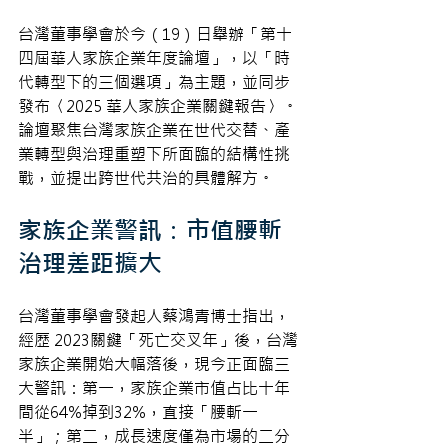
台灣董事學會於今（19）日舉辦「第十
四屆華人家族企業年度論壇」，以「時
代轉型下的三個選項」為主題，並同步
發布〈2025 華人家族企業關鍵報告〉。
論壇聚焦台灣家族企業在世代交替、產
業轉型與治理重塑下所面臨的結構性挑
戰，並提出跨世代共治的具體解方。
家族企業警訊：市值腰斬 
治理差距擴大
台灣董事學會發起人蔡鴻青博士指出，
經歷 2023關鍵「死亡交叉年」後，台灣
家族企業開始大幅落後，現今正面臨三
大警訊：第一，家族企業市值占比十年
間從64%掉到32%，直接「腰斬一
半」；第二，成長速度僅為市場的二分