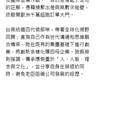
的註解，憑藉頻繁出差與無數次碰壁，
終敲開歐洲千萬超跑訂單大門。
台南紡織四代侯郁琳，帶著全球化視野
回歸；直指自己作為世代溝通和思維融
合橋梁，她在既有的集團基礎下進行創
業，將創新多樣化導回母企業。施振榮
則強調，傳承應側重於「人、人脈、理
念與文化」，並分享自身在榮退的同
時，避免老臣阻礙公司發展的經歷。