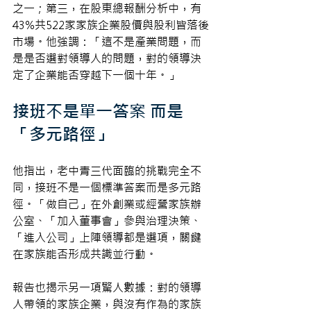
之一；第三，在股東總報酬分析中，有
43%共522家家族企業股價與股利皆落後
市場。他強調：「這不是產業問題，而
是是否選對領導人的問題，對的領導決
定了企業能否穿越下一個十年。」
接班不是單一答案 而是
「多元路徑」
他指出，老中青三代面臨的挑戰完全不
同，接班不是一個標準答案而是多元路
徑。「做自己」在外創業或經營家族辦
公室、「加入董事會」參與治理決策、
「進入公司」上陣領導都是選項，關鍵
在家族能否形成共識並行動。
報告也揭示另一項驚人數據：對的領導
人帶領的家族企業，與沒有作為的家族