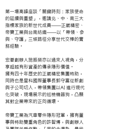
第一場高峰座談「關鍵時刻：家族使命
的延續與重塑」，邀請北、中、南三大
指標家族的新世代成員——正崴精密、
帝寶工業與台南紡織——以「帶領、參
與、守護」三條路徑分享世代交棒的實
務經驗。
宏碁創辦人施振榮亦以過來人視角，分
享超越有形資產的傳承隱形價值。
擁有四十年歷史的正崴精密集團特助，
同時也是星科國際董事長郭守富從新創
與子公司切入，帶領集團以AI 進行現代
化突破，現場展示的巡檢機器狗，凸顯
其對企業帶來的正向循環。
帝寶工業為汽車零件隱形冠軍，擁有董
事與特助雙重角色的許智博，與創辦人
及團隊並肩作戰，「苦的金湯匙」是他