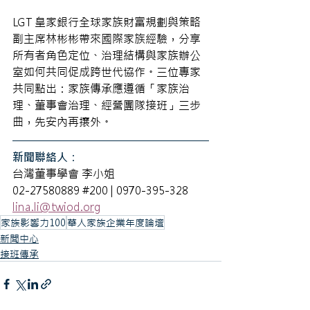
LGT 皇家銀行全球家族財富規劃與策略
副主席林彬彬帶來國際家族經驗，分享
所有者角色定位、治理結構與家族辦公
室如何共同促成跨世代協作。三位專家
共同點出：家族傳承應遵循「家族治
理、董事會治理、經營團隊接班」三步
曲，先安內再攘外。
新聞聯絡人：
台灣董事學會 李小姐
02-27580889 
#200
 | 0970-395-328
lina.li@twiod.org
家族影響力100
華人家族企業年度論壇
新聞中心
接班傳承