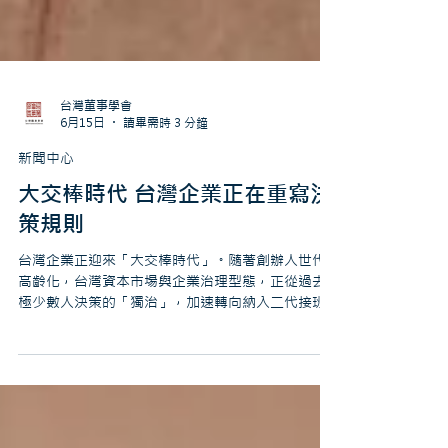
台灣董事學會
6月15日
讀畢需時 3 分鐘
新聞中心
大交棒時代 台灣企業正在重寫決
策規則
台灣企業正迎來「大交棒時代」。隨著創辦人世代
高齡化，台灣資本市場與企業治理型態，正從過去
極少數人決策的「獨治」，加速轉向納入二代接班
者、專業經理人與獨立董事共同協作的「共治時
代」。隨著上市發行與股權分散，大型機構投資人
亦可能扮演股東行動主義的角色，使企業治理日益
複雜，決策行為動見觀瞻。 台灣董事學會今（10）
日舉辦「2026董事學會十五週年年會」，在「共治