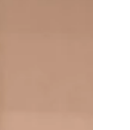
下的企業未來」高峰對話上，首次集結科技老將、
新世代二代與法律金融權威，由台灣董事學會理事
長暨政治大學名譽教授周行一主持，共同解密台灣
企業在傳承轉型期，不可不知的「共治藝術」與治
理功能調整。從創辦人獨治走向共治董事會，從單
一企業競爭走向生態圈競爭，「大交棒時代」已正
式來臨，而下一個十五年的競爭規則也正逐步成
形。本次年會邀請金融監督管理委員會主任委員彭
金隆、證券櫃檯買賣中心董事長簡立忠、臺灣證券
交易所總經理李愛玲等主管機關及資本市場代表出
席，共同見證董事學會成立十五週年的重要時刻。
來自企業界、學界及資本市場的重要領袖亦齊聚一
堂，共同探討台灣企業如何在AI浪潮、全球化轉型
與世代交替下，迎接下一個十五年