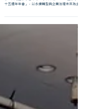
變革
台灣資本市場與企業治理正迎來百年一遇的典範轉
移。台灣董事學會今（10）日舉辦「2026董事學會
十五週年年會」，以永續轉型與企業治理未來為主
軸，由台灣董事學會創會理事長暨逢甲大學人言講
座教授許士軍，以及台灣董事學會常務理事暨台泥
企業團董事長張安平發表專題演講，分別從「生態
文明」與「AI時代的人類定位」切入，探討企業治
理在新時代下的角色與使命。本次年會邀請金融監
督管理委員會主任委員彭金隆、證券櫃檯買賣中心
董事長簡立忠、臺灣證券交易所總經理李愛玲等主
管機關及資本市場代表出席，共同見證董事學會成
立十五週年的重要時刻。來自企業界、學界及資本
市場的重要領袖亦齊聚一堂，共同探討台灣企業如
何在AI浪潮、全球化轉型與世代交替下，迎接下一
個十五年的挑戰。