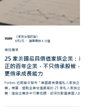
《家族治理評論》
6月2日
讀畢需時 4 分鐘
接班傳承
25 家美國最具價值家族企業：真
正的百年企業，不只傳承股權，
更傳承成長能力
Forbes 近期首次發布「美國最有價值私人家族企
業」榜單，盤點全美估值最高的 25 家私人家族企