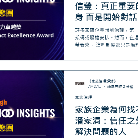
信瑩：真正重要
身 而是開始對話
許多家族企業想到治理，第
架構或股權安排。然而，在
瑩看來， 這些制度都只是治
是家族願不願意開始對話。 
長單方面做決定，也不是等
劃，而是透過不同世代彼此真
人都能理解與遵循的決策機
傳承。
《家族治理評論》
7月27日
讀畢需時 2 分鐘
家族治理
家族企業為何找
潘家涓：信任之
解決問題的人