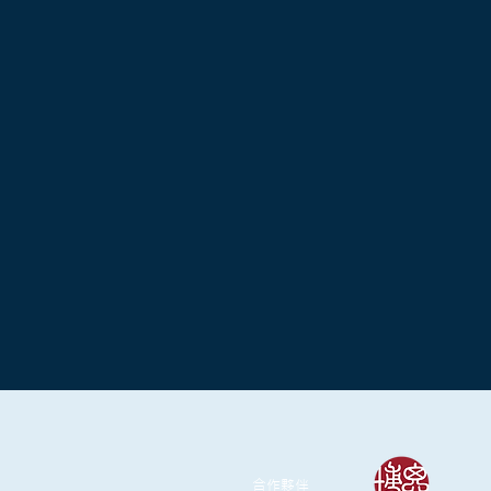
​合作夥伴​