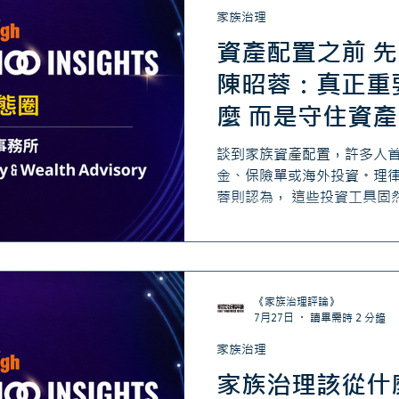
家族治理
資產配置之前 
陳昭蓉：真正重
麼 而是守住資產
談到家族資產配置，許多人
金、保險單或海外投資。理
蓉則認為， 這些投資工具固
是法律架構。 她指出，再好
婚、繼承或財產爭議而瞬間
之前，家族應先建立一套完
住財富，讓家族的價值順利
《家族治理評論》
7月27日
讀畢需時 2 分鐘
家族治理
家族治理該從什