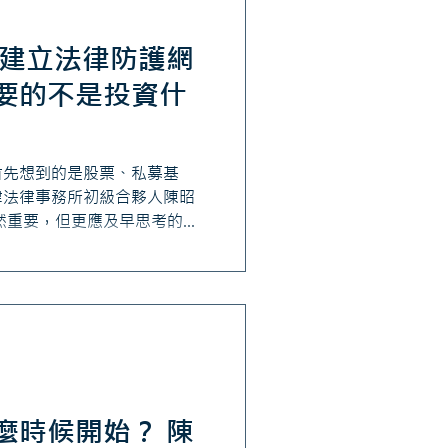
先建立法律防護網
要的不是投資什
首先想到的是股票、私募基
律法律事務所初級合夥人陳昭
然重要，但更應及早思考的，
的投資報酬， 也可能因一次離
易主歸零。因此，在資產配置
善的法律防護網，才能確實守
延續至下一代。
麼時候開始？ 陳