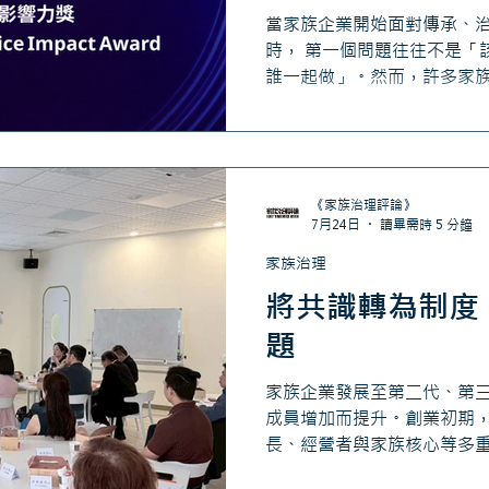
當家族企業開始面對傳承、
時， 第一個問題往往不是「
誰一起做」。然而，許多家
部專業服務並不熟悉，因此
係尋找顧問。 勤業眾信營運
要，但真正能陪伴家族長期
的專業能力。如何在信任與
業建立專家生態圈的重要起
《家族治理評論》
7月24日
讀畢需時 5 分鐘
家族治理
將共識轉為制度
題
家族企業發展至第二代、第
成員增加而提升。創業初期
長、經營者與家族核心等多
餘如何分配、誰能進入公司，