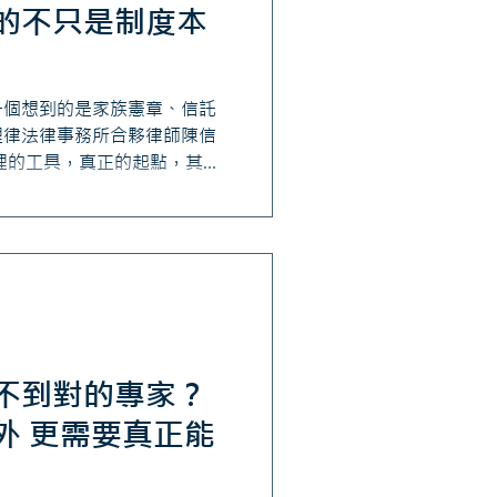
的不只是制度本
一個想到的是家族憲章、信託
理律法律事務所合夥律師陳信
理的工具，真正的起點，其實
她認為，家族治理並不是大家
到接班或衝突發生才開始規
誠溝通， 共同建立一套所有
制，才能讓家族真正邁向長期
不到對的專家？
外 更需要真正能