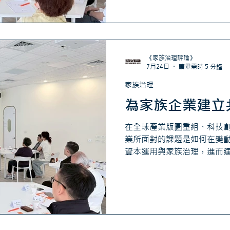
逐步傳到下一代，原本集中
司負責經營；有人只持有股
長，有人期待穩定配息；也
連結逐漸減少。 角色分化後
理課題。企業方向由誰決定？
《家族治理評論》
對股利、投資與控制權有不
7月24日
讀畢需時 5 分鐘
形成決議？ 想到信託、控股
家族治理
些工具能協助集中股權、管
為家族企業建立
務與法律風險，然而， 工具
是否擁有共同目標，以及具
在全球產業版圖重組、科技
業所面對的課題是如何在變
資本運用與家族治理，進而
力。許多台灣家族企業歷經
基礎與資本實力。 然而，當
佈局與科技應用持續改變，
之轉變。對不少企業而言，
年、十年的競爭優勢將來自何
也從來不只是經營團隊的問