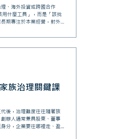
治理、海外投資或跨國合作
該用什麼工具」，而是「該找
族長期專注於本業經營，對外
往往依賴既有的人脈與信任關
長潘家涓觀察，信任固然重
發展的，還需要具備解決問題
專業之間取得平衡，是家族企
點。
 家族治理關鍵課
三代後，治理難度往往隨著族
，創辦人通常兼具股東、董事
重身分，企業要往哪裡走、盈
往往由同一人決定。 當股權