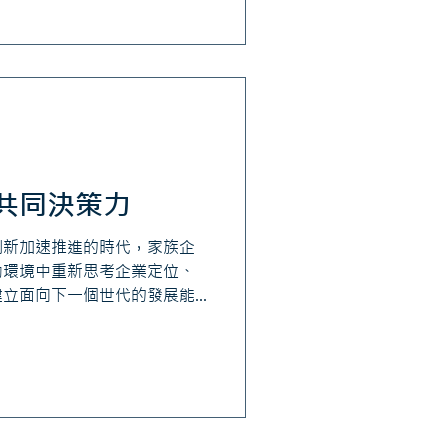
的角色開始分化：有人進入公
份；有人希望保留盈餘支持成
有人長年居住海外，與本業的
，家族企業也開始面對新的治
股東意見如何整合？ 當成員
同期待時，又該透過什麼程序
公司、基金會或家族憲法，這
理資產，也能預先處理部分稅
共同決策力
能否發揮作用，仍取決於家族
備共同決策的能力。
創新加速推進的時代，家族企
動環境中重新思考企業定位、
建立面向下一個世代的發展能
數十年發展，累積穩固的產業
能源成本、人力結構、供應鏈
過去支撐企業成長的條件也隨
真正需要思考的是，未來五
處。 對家族企業而言，轉型
題，當企業面臨新事業投資、